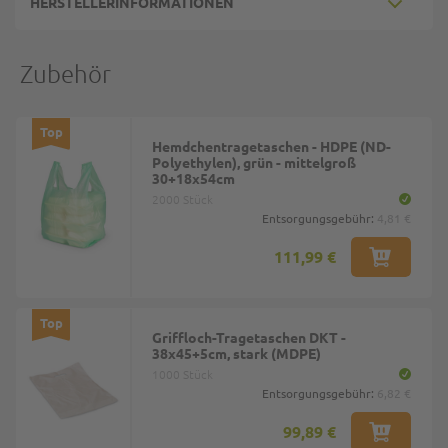
HERSTELLERINFORMATIONEN
Zubehör
Top
Hemdchentragetaschen - HDPE (ND-
Polyethylen), grün - mittelgroß
30+18x54cm
2000 Stück
Entsorgungsgebühr:
4,81 €
111,99 €
Top
Griffloch-Tragetaschen DKT -
38x45+5cm, stark (MDPE)
1000 Stück
Entsorgungsgebühr:
6,82 €
99,89 €