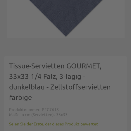
Zum Anfang der Bildgalerie springen
Tissue-Servietten GOURMET,
33x33 1/4 Falz, 3-lagig -
dunkelblau - Zellstoffservietten
farbige
Produktnummer
P2G7618
Maße in cm (Servietten)
33x33
Seien Sie der Erste, der dieses Produkt bewertet