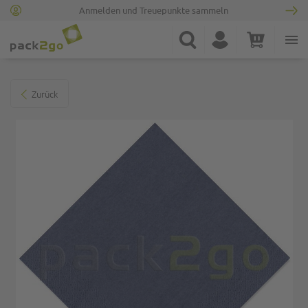
Anmelden und Treuepunkte sammeln
Zur Startseite
Suche
Konto
Warenkorb
Minicart
Zum Ende der Bildgalerie springen
Zurück