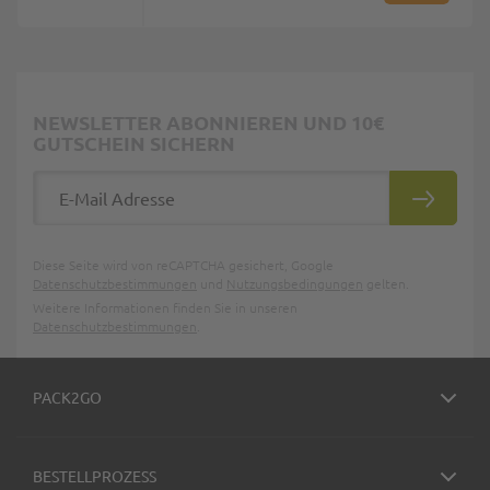
NEWSLETTER ABONNIEREN UND 10€
GUTSCHEIN SICHERN
E-Mail Adresse
ABONNIE
Diese Seite wird von reCAPTCHA gesichert, Google
Datenschutzbestimmungen
und
Nutzungsbedingungen
gelten.
Weitere Informationen finden Sie in unseren
Datenschutzbestimmungen
.
PACK2GO
BESTELLPROZESS