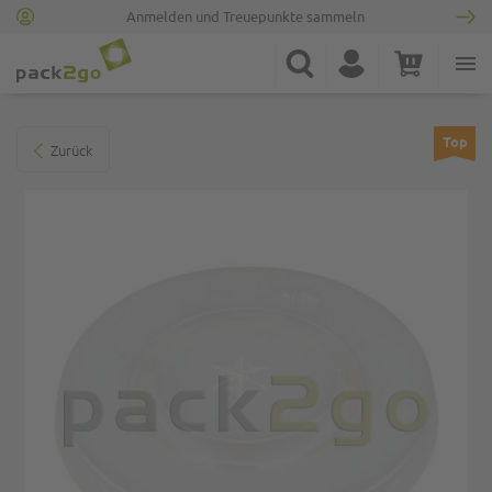
Anmelden und Treuepunkte sammeln
Zur Startseite
Suche
Konto
Warenkorb
Minicart
Zum Ende der Bildgalerie springen
Top
Zurück