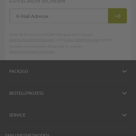
GUTSCHEIN SICHERN
E-Mail Adresse
ABONNIE
Diese Seite wird von reCAPTCHA gesichert, Google
Datenschutzbestimmungen
und
Nutzungsbedingungen
gelten.
Weitere Informationen finden Sie in unseren
Datenschutzbestimmungen
.
PACK2GO
BESTELLPROZESS
SERVICE
ZAHLUNGSMETHODEN