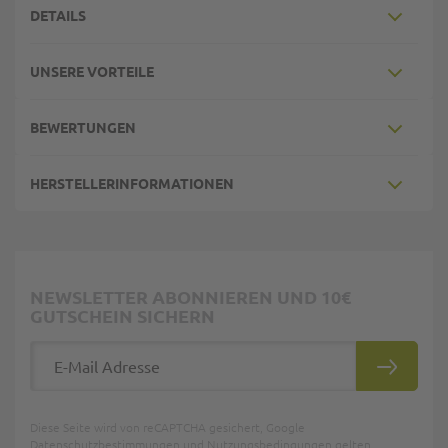
DETAILS
UNSERE VORTEILE
BEWERTUNGEN
HERSTELLERINFORMATIONEN
NEWSLETTER ABONNIEREN UND 10€
GUTSCHEIN SICHERN
E-Mail Adresse
ABONNIE
Diese Seite wird von reCAPTCHA gesichert, Google
Datenschutzbestimmungen
und
Nutzungsbedingungen
gelten.