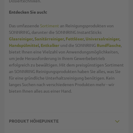
Dosiertechniken.
Entdecken Sie auch:
Das umfassende
Sortiment
an Reinigungsprodukten von
SONNRING, darunter die SONNRING InstantSticks
Glasreiniger
,
Sanitärreiniger
,
Fettlöser
,
Universalreiniger
,
Handspülmittel
,
Entkalker
und die SONNRING
Rundflasche
,
bietet Ihnen eine Vielzahl von Anwendungsmöglichkeiten,
um jede Herausforderung in Ihrem Gewerbebetrieb
erfolgreich zu bewältigen. Mit dem preisgünstigen Sortiment
an SONNRING Reinigungsprodukten haben Sie alles, was Sie
für eine gründliche Unterhaltsreinigung benötigen. Kein
langes Suchen nach verschiedenen Produkten mehr - wir
bieten Ihnen alles aus einer Hand.
PRODUKT HÖHEPUNKTE