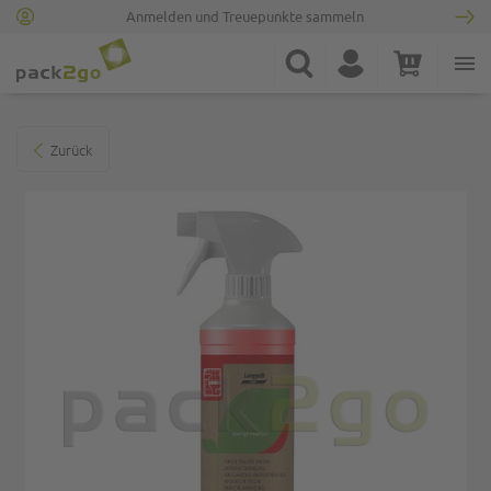
Anmelden und Treuepunkte sammeln
Zur Startseite
Suche
Konto
Warenkorb
Minicart
Zum Ende der Bildgalerie springen
Zurück