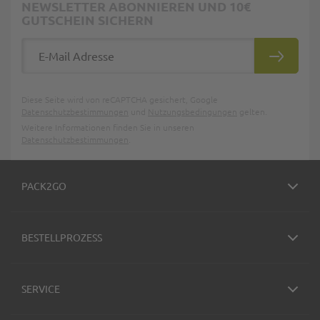
NEWSLETTER ABONNIEREN UND 10€
GUTSCHEIN SICHERN
E-Mail Adresse
ABONNIE
Diese Seite wird von reCAPTCHA gesichert, Google
Datenschutzbestimmungen
und
Nutzungsbedingungen
gelten.
Weitere Informationen finden Sie in unseren
Datenschutzbestimmungen
.
PACK2GO
BESTELLPROZESS
SERVICE