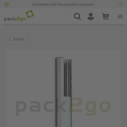
Anmelden und Treuepunkte sammeln
Zur Startseite
Suche
Konto
Warenkorb
Minicart
Zum Ende der Bildgalerie springen
Zurück