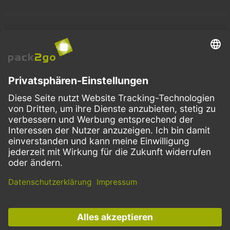
BESTELLPROZESS
SERVICE
ZAHLUNGSMETHODEN
VERSANDARTEN
Facebook
Instagram
LinkedIn