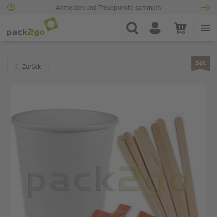
Anmelden und Treuepunkte sammeln
Zur Startseite
Suche
Konto
Warenkorb
Minicart
Zum Ende der Bildgalerie springen
Set
Zurück