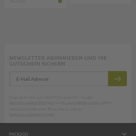
18+14x30
NEWSLETTER ABONNIEREN UND 10€
GUTSCHEIN SICHERN
E-Mail Adresse
ABONNIE
Diese Seite wird von reCAPTCHA gesichert, Google
Datenschutzbestimmungen
und
Nutzungsbedingungen
gelten.
Weitere Informationen finden Sie in unseren
Datenschutzbestimmungen
.
PACK2GO