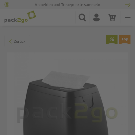
Anmelden und Treuepunkte sammeln
Zur Startseite
Suche
Konto
Warenkorb
Minicart
Zum Ende der Bildgalerie springen
Top
Zurück