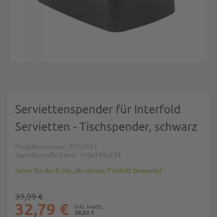
Zum Anfang der Bildgalerie springen
Serviettenspender für Interfold
Servietten - Tischspender, schwarz
Produktnummer
P2G7651
Spendermaße (mm)
148x149x234
Seien Sie der Erste, der dieses Produkt bewertet
39,99 €
32,79 €
39,02 €