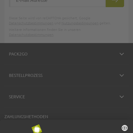
ABONNIE
Diese Seite wird von reCAPTCHA gesichert, Google
Datenschutzbestimmungen
und
Nutzungsbedingungen
gelten.
Weitere Informationen finden Sie in unseren
Datenschutzbestimmungen
.
PACK2GO
BESTELLPROZESS
SERVICE
ZAHLUNGSMETHODEN