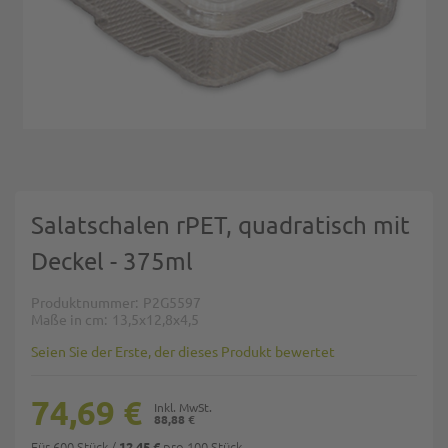
Zum Anfang der Bildgalerie springen
Salatschalen rPET, quadratisch mit
Deckel - 375ml
Produktnummer
P2G5597
Maße in cm
13,5x12,8x4,5
Seien Sie der Erste, der dieses Produkt bewertet
74,69 €
88,88 €
Für 600 Stück
/
pro 100 Stück
12,45 €