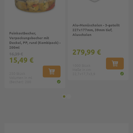
Alu-Menüschalen - 3-geteilt
227x177mm, 39mm tief,
Feinkostbecher,
Aluschalen
Verpackungsbecher mit
Deckel, PP, rund (Kombipack) -
200ml
279,99 €
16,39 €
15,49 €
1000 Stück
IN DEN W
Maße in cm:
250 Stück
IN DEN WARENKORB
22,7x17,7x3,9
Volumen in ml
(Becher): 200