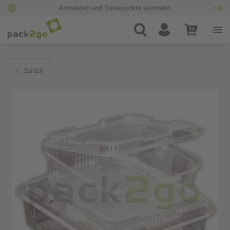
Anmelden und Treuepunkte sammeln
Zur Startseite
Suche
Konto
Warenkorb
Minicart
Zum Ende der Bildgalerie springen
Zurück