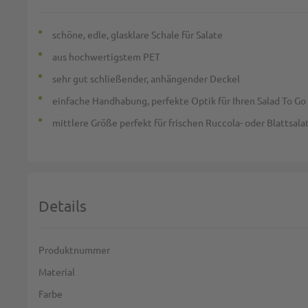
schöne, edle, glasklare Schale für Salate
aus hochwertigstem PET
sehr gut schließender, anhängender Deckel
einfache Handhabung, perfekte Optik für Ihren Salad To Go
mittlere Größe perfekt für frischen Ruccola- oder Blattsal
Details
Weitere Informationen
Produktnummer
Material
Farbe