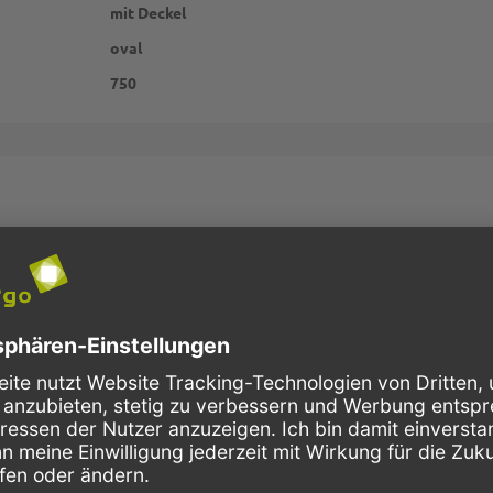
mit Deckel
oval
750
Schnelle Lieferung
Kostenloser Versand
Bestellungen bis 10 Uhr,
Innerhalb Deutschlands, bei
werden in der Regel noch am
Bestellungen ab 150,- Euro
selben Tag verschickt.
Netto-Warenwert.