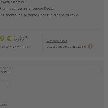
chwertigstem PET
ut schließender anhängender Deckel
he Handhabung, perfekte Optik für Ihren Salad To Go
9 €
83,29 €
Versandkosten
ück
/
pro 1 Stück
Entsorgungsgebühr:
22,01 €
0,14 €
Varianten
750ml
 Lager