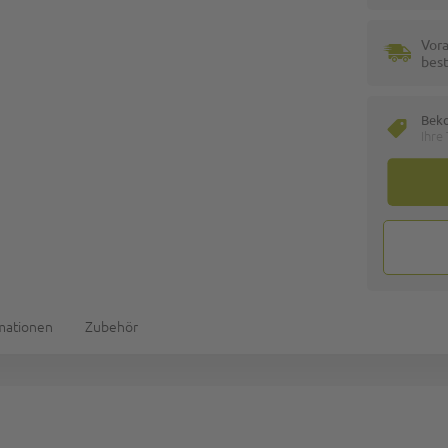
Vora
best
Bek
Ihre
rmationen
Zubehör