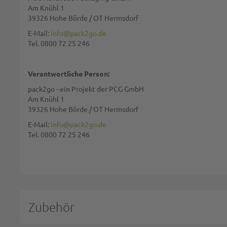
Zusammenfassung:
Am Knühl 1
39326 Hohe Börde / OT Hermsdorf
E-Mail:
info@pack2go.de
Tel. 0800 72 25 246
Bewertung:
Verantwortliche Person:
pack2go - ein Projekt der PCG GmbH
Am Knühl 1
39326 Hohe Börde / OT Hermsdorf
Diese Seite wird von reCAPTCHA gesichert, Google
Datenschutzbestim
E-Mail:
info@pack2go.de
Tel. 0800 72 25 246
BEWERTUNG ABSCHICKEN
Zubehör