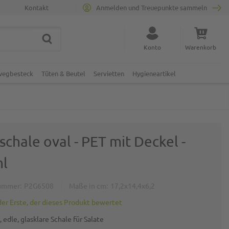
Kontakt
Anmelden und Treuepunkte sammeln
SUCHE
Suche schließen
Konto
Warenkorb
Minicart
nwegbesteck
Tüten & Beutel
Servietten
Hygieneartikel
schale oval - PET mit Deckel -
l
ummer
P2G6508
Maße in cm
17,2x14,4x6,2
der Erste, der dieses Produkt bewertet
 edle, glasklare Schale für Salate