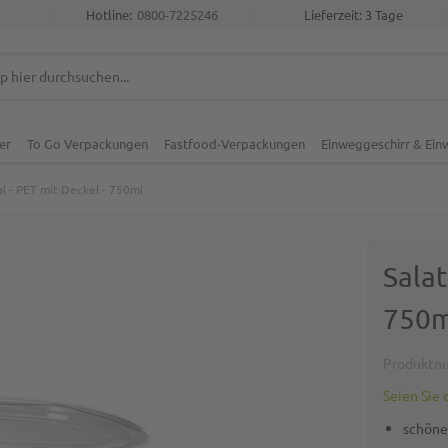
Hotline:
0800-7225246
Lieferzeit: 3 Tage
er
To Go Verpackungen
Fastfood-Verpackungen
Einweggeschirr & Ei
al - PET mit Deckel - 750ml
Salat
750m
Produktn
Seien Sie 
schöne,