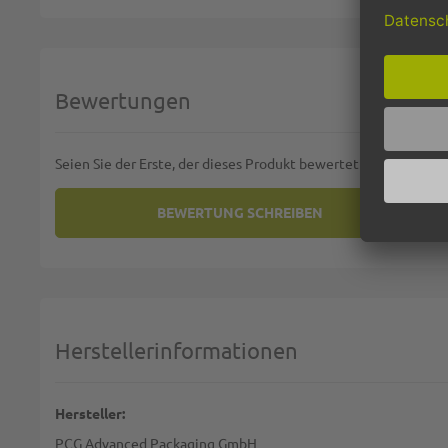
Bewertungen
Seien Sie der Erste, der dieses Produkt bewertet
BEWERTUNG SCHREIBEN
SIE BEWERTEN:
SALATSCHALE OVAL - PET MIT 
Deine Bewertung:
1 star
2 stars
3 stars
4 stars
5 stars
Machen Sie Ihre Bewertung
Herstellerinformationen
Name:
Hersteller:
PCG Advanced Packaging GmbH