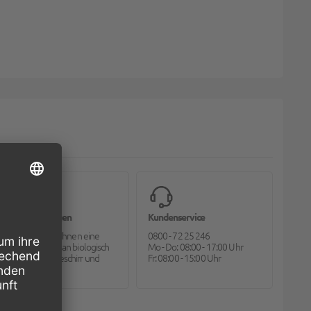
Bioverpackungen
Kundenservice
Pack2go bietet Ihnen eine
0800 - 72 25 246
große Auswahl an biologisch
Mo - Do: 08:00 - 17:00 Uhr
abbaubarem Geschirr und
Fr: 08:00 - 15:00 Uhr
Besteck.