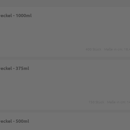
Deckel - 1000ml
400 Stück
Maße in cm: 18,
Deckel - 375ml
750 Stück
Maße in cm: 1
Deckel - 500ml