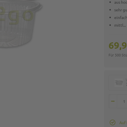
aus ho
sehr g
einfac
mittl...
69,9
Für 500 St
Auf