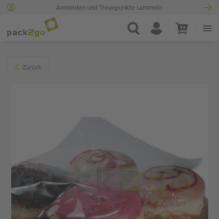
Anmelden und Treuepunkte sammeln
Zur Startseite
Suche
Konto
Warenkorb
Minicart
Zum Ende der Bildgalerie springen
Zurück