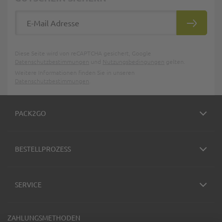
E-Mail Adresse
ABONNIE
Diese Seite wird von reCAPTCHA gesichert, Google
Datenschutzbestimmungen
und
Nutzungsbedingungen
gelten.
Weitere Informationen finden Sie in unseren
Datenschutzbestimmungen
.
PACK2GO
BESTELLPROZESS
SERVICE
ZAHLUNGSMETHODEN