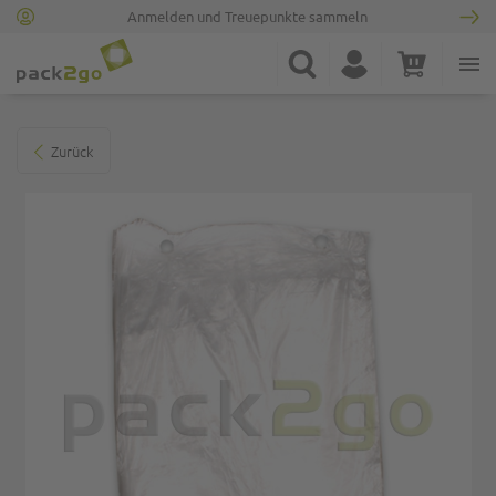
Anmelden und Treuepunkte sammeln
Zur Startseite
Suche
Konto
Warenkorb
Minicart
Zum Ende der Bildgalerie springen
Zurück