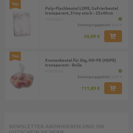
Top
Poly-Flachbeutel LDPE, Gefrierbeutel
transparent, 51my stark - 25x40cm
1000 Stück
Entsorgungsgebühr:
8,63 €
58,99 €
Top
Knotenbeutel für 5kg, ND-PE (HDPE)
transparent - Rolle
4000 Stück
Entsorgungsgebühr:
2,05 €
111,89 €
NEWSLETTER ABONNIEREN UND 10€
GUTSCHEIN SICHERN