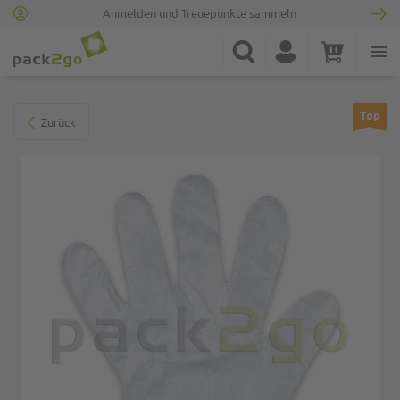
Anmelden und Treuepunkte sammeln
Zur Startseite
Suche
Konto
Warenkorb
Minicart
Zum Ende der Bildgalerie springen
Top
Zurück