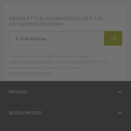
NEWSLETTER ABONNIEREN UND 10€
GUTSCHEIN SICHERN
E-Mail Adresse
ABONNIE
Diese Seite wird von reCAPTCHA gesichert, Google
Datenschutzbestimmungen
und
Nutzungsbedingungen
gelten.
Weitere Informationen finden Sie in unseren
Datenschutzbestimmungen
.
PACK2GO
BESTELLPROZESS