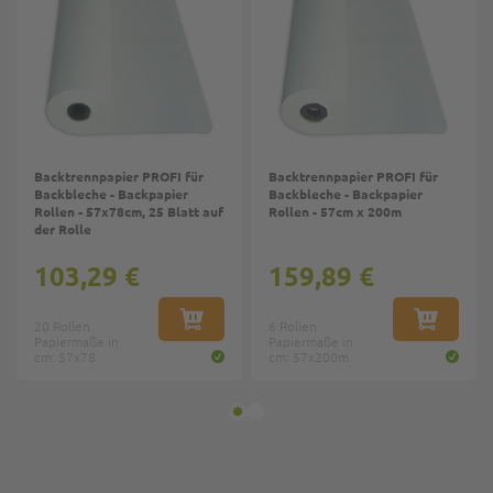
Backtrennpapier PROFI für
Backtrennpapier PROFI für
Backbleche - Backpapier
Backbleche - Backpapier
Rollen - 57x78cm, 25 Blatt auf
Rollen - 57cm x 200m
der Rolle
103,29 €
159,89 €
20 Rollen
IN DEN WARENKORB
6 Rollen
IN DEN W
Papiermaße in
Papiermaße in
cm: 57x78
cm: 57x200m