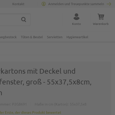
Kontakt
Anmelden und Treuepunkte sammeln
SUCHE
Suche schließen
Konto
Warenkorb
Minicart
nwegbesteck
Tüten & Beutel
Servietten
Hygieneartikel
ykartons mit Deckel und
fenster, groß - 55x37,5x8cm,
n
ummer
P2G8691
Maße in cm (Karton)
55x37,5x8
der Erste, der dieses Produkt bewertet