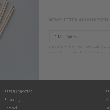
NEWSLETTER ABONNIEREN U
E-Mail Adresse
Diese Seite wird von reCAPTCHA gesichert, G
Weitere Informationen finden Sie in unseren
BESTELLPROZESS
SE
Bezahlung
Ko
Versand
Hil