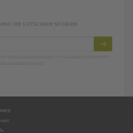
ND 10€ GUTSCHEIN SICHERN
ABONNIEREN
oogle
Datenschutzbestimmungen
und
Nutzungsbedingungen
gelten.
Datenschutzbestimmungen
.
RVICE
ntakt
fe