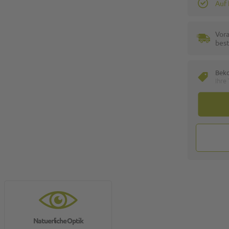
Auf
Vora
best
Bek
Ihre
Natuerliche Optik