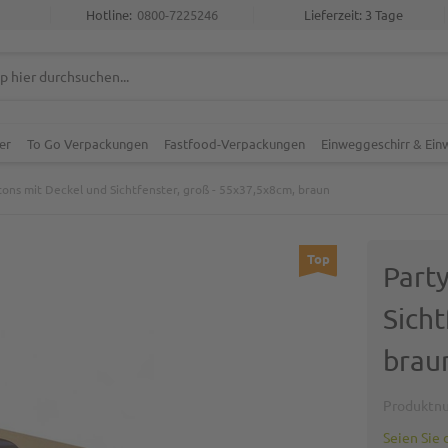
Hotline:
0800-7225246
Lieferzeit: 3 Tage
er
To Go Verpackungen
Fastfood-Verpackungen
Einweggeschirr & Ei
tons mit Deckel und Sichtfenster, groß - 55x37,5x8cm, braun
Top
Part
Sicht
brau
Produktn
Seien Sie 