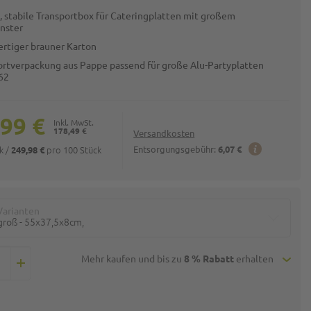
, stabile Transportbox für Cateringplatten mit großem
enster
rtiger brauner Karton
ortverpackung aus Pappe passend für große Alu-Partyplatten
62
,99 €
178,49 €
Versandkosten
ck
/
pro 100 Stück
Entsorgungsgebühr:
6,07 €
249,98 €
Varianten
groß - 55x37,5x8cm,
Mehr kaufen und bis zu
8 % Rabatt
erhalten