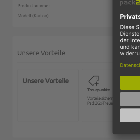
Weitere Informationen
Produktnummer
Modell (Karton)
Unsere Vorteile
Unsere Vorteile
Treuepunkte
Vorteile sichern mit dem
Pack2Go-Treueprogramm.