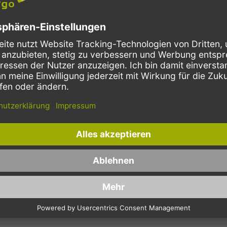
P2G8691
Partykarton
Schnelle Lieferung
Kostenloser Versand
Bestellungen bis 10 Uhr,
Innerhalb Deutschlands, bei
werden in der Regel noch am
Bestellungen ab 150,- Euro
selben Tag verschickt.
Netto-Warenwert.