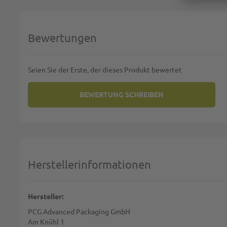
Bewertungen
Seien Sie der Erste, der dieses Produkt bewertet
BEWERTUNG SCHREIBEN
SIE BEWERTEN:
PARTYKARTONS MIT DECKEL UN
Deine Bewertung:
1 star
2 stars
3 stars
4 stars
5 stars
Machen Sie Ihre Bewertung
Herstellerinformationen
Name:
Hersteller:
PCG Advanced Packaging GmbH
Zusammenfassung:
Am Knühl 1