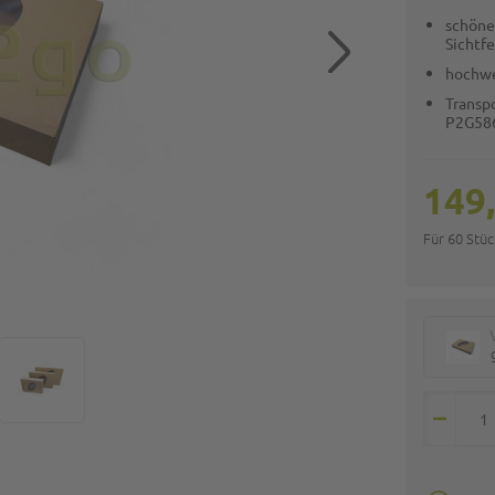
schöne
Sichtf
hochwe
Transp
P2G58
149
Für 60 Stü