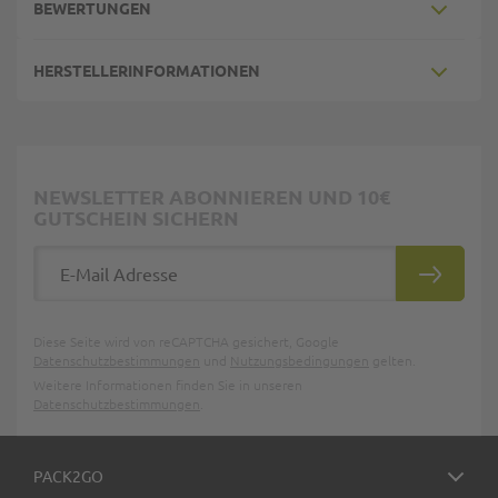
BEWERTUNGEN
HERSTELLERINFORMATIONEN
NEWSLETTER ABONNIEREN UND 10€
GUTSCHEIN SICHERN
E-Mail Adresse
ABONNIE
Diese Seite wird von reCAPTCHA gesichert, Google
Datenschutzbestimmungen
und
Nutzungsbedingungen
gelten.
Weitere Informationen finden Sie in unseren
Datenschutzbestimmungen
.
PACK2GO