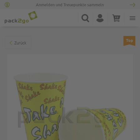
Anmelden und Treuepunkte sammeln
Zur Startseite
Suche
Konto
Warenkorb
Minicart
Zum Ende der Bildgalerie springen
Top
Zurück