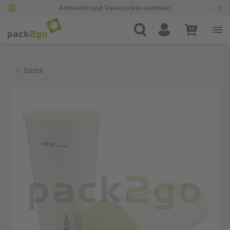
Anmelden und Treuepunkte sammeln
Zur Startseite
Suche
Konto
Warenkorb
Minicart
Zum Ende der Bildgalerie springen
Zurück