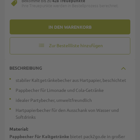
Bekomme bis zu
428 Treuepunkte
Ihre Treuepunkte werden in Bestellprozess berechnet.
IN DEN WARENKORB
Zur Bestellliste hinzufügen
BESCHREIBUNG
stabiler Kaltgetränkebecher aus Hartpapier, beschichtet
Pappbecher für Limonade und Cola-Getränke
idealer Partybecher, umweltfreundlich
Hartpapierbecher für den Ausschank von Wasser und
Softdrinks
Material:
Pappbecher für Kaltgetränke
bietet pack2go.de in großer