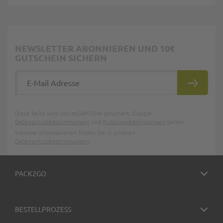
NEWSLETTER ABONNIEREN UND 10€
GUTSCHEIN SICHERN
E-Mail Adresse
ABONNIE
Diese Seite wird von reCAPTCHA gesichert, Google
Datenschutzbestimmungen
und
Nutzungsbedingungen
gelten.
Weitere Informationen finden Sie in unseren
Datenschutzbestimmungen
.
PACK2GO
BESTELLPROZESS