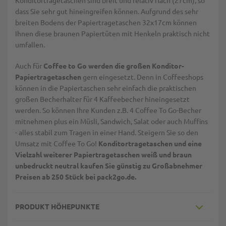
Konditortragetaschen sind breit und relativ flach (27cm), so
dass Sie sehr gut hineingreifen können. Aufgrund des sehr
breiten Bodens der Papiertragetaschen 32x17cm können
Ihnen diese braunen Papiertüten mit Henkeln praktisch nicht
umfallen.
Auch für
Coffee to Go werden die großen Konditor-
Papiertragetaschen
gern eingesetzt. Denn in Coffeeshops
können in die Papiertaschen sehr einfach die praktischen
großen Becherhalter für 4 Kaffeebecher hineingesetzt
werden. So können Ihre Kunden z.B. 4 Coffee To Go-Becher
mitnehmen plus ein Müsli, Sandwich, Salat oder auch Muffins
- alles stabil zum Tragen in einer Hand. Steigern Sie so den
Umsatz mit Coffee To Go!
Konditortragetaschen und eine
Vielzahl weiterer Papiertragetaschen weiß und braun
unbedruckt neutral kaufen Sie günstig zu Großabnehmer
Preisen ab 250 Stück bei pack2go.de.
PRODUKT HÖHEPUNKTE