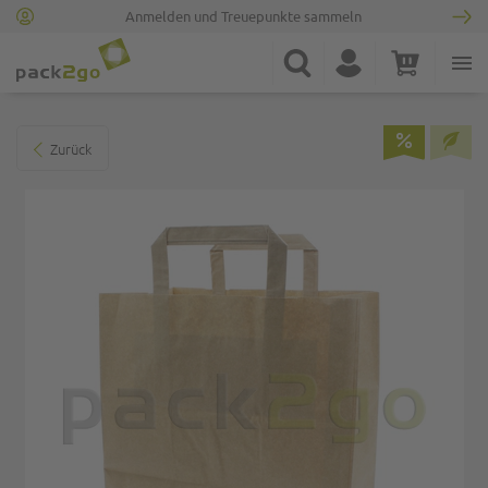
Anmelden und Treuepunkte sammeln
Zur Startseite
Suche
Konto
Warenkorb
Minicart
Zum Ende der Bildgalerie springen
Zurück