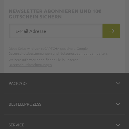
NEWSLETTER ABONNIEREN UND 10€
GUTSCHEIN SICHERN
E-Mail Adresse
ABONNIE
Diese Seite wird von reCAPTCHA gesichert, Google
Datenschutzbestimmungen
und
Nutzungsbedingungen
gelten.
Weitere Informationen finden Sie in unseren
Datenschutzbestimmungen
.
PACK2GO
BESTELLPROZESS
SERVICE