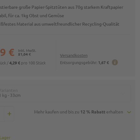
tierbare große Papier-Spitztüten aus 70g starkem Kraftpapier
abil, für ca. 1kg Obst und Gemüse
eißfestes Material aus umweltfreundlicher Recycling-Qualität
9 €
51,04 €
Versandkosten
tück
/
pro 100 Stück
Entsorgungsgebühr:
1,67 €
4,29 €
Varianten
1 kg - 33cm
Mehr kaufen und bis zu
12 % Rabatt
erhalten
 Lager