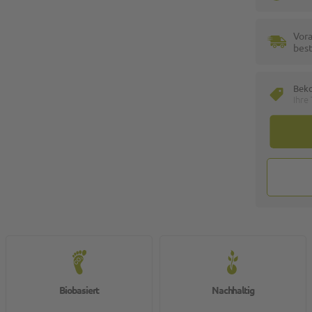
Vora
best
Bek
Ihre
Biobasiert
Nachhaltig