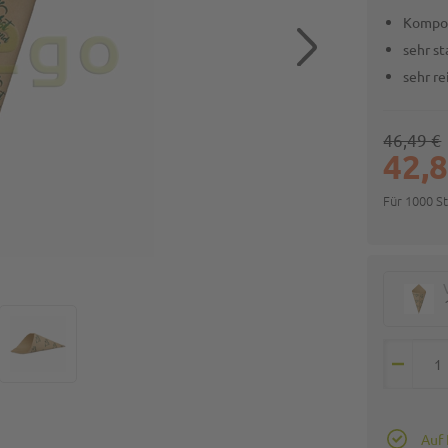
Kompos
sehr st
sehr r
46,49 €
42,8
Für 1000 S
Auf