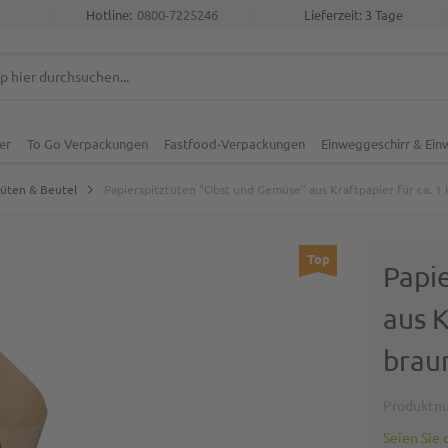
Hotline:
0800-7225246
Lieferzeit: 3 Tage
er
To Go Verpackungen
Fastfood-Verpackungen
Einweggeschirr & Ei
Tüten & Beutel
Papierspitztüten "Obst und Gemüse" aus Kraftpapier für ca. 1 
Top
Papi
aus K
brau
Produktn
Seien Sie 