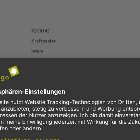
P2G8145
Kraftpapier
braun
70g
1 kg
Obst und Gemüse