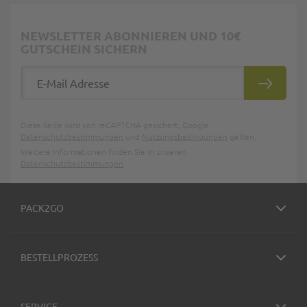
NEWSLETTER ABONNIEREN UND 10€
GUTSCHEIN SICHERN
E-Mail Adresse
ABONNIE
Diese Seite wird von reCAPTCHA gesichert, Google
Datenschutzbestimmungen
und
Nutzungsbedingungen
gelten.
Weitere Informationen finden Sie in unseren
Datenschutzbestimmungen
.
PACK2GO
BESTELLPROZESS
SERVICE