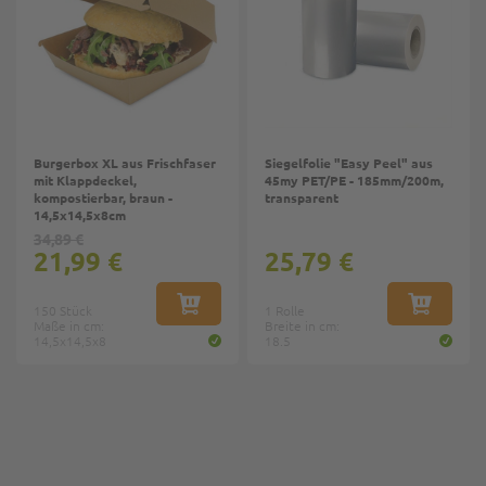
Burgerbox XL aus Frischfaser
Siegelfolie "Easy Peel" aus
mit Klappdeckel,
45my PET/PE - 185mm/200m,
kompostierbar, braun -
transparent
14,5x14,5x8cm
34,89 €
21,99 €
25,79 €
150 Stück
IN DEN WARENKORB
1 Rolle
IN DEN W
Maße in cm:
Breite in cm:
14,5x14,5x8
18.5