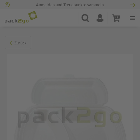
Anmelden und Treuepunkte sammeln
Zur Startseite
Suche
Konto
Warenkorb
Minicart
Zum Ende der Bildgalerie springen
Zurück