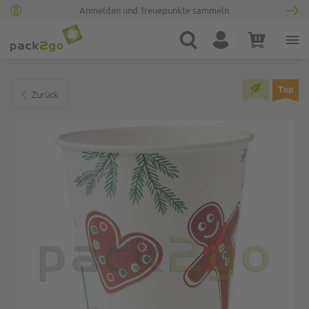
Anmelden und Treuepunkte sammeln
Zur Startseite
Suche
Konto
Warenkorb
Minicart
Zum Ende der Bildgalerie springen
Top
Zurück