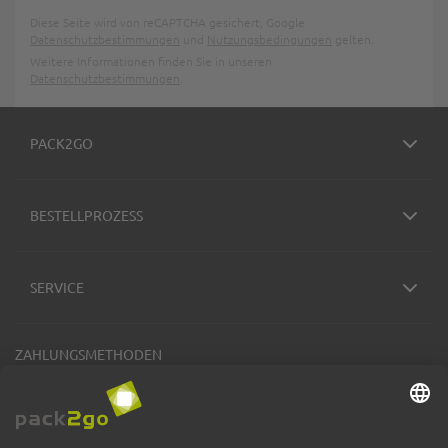
Diese Seite wird von reCAPTCHA gesichert, Google
Datenschutzbestimmungen
und
Nutzungsbedingungen
gelten.
Weitere Informationen finden Sie in unseren
Datenschutzbestimmungen
.
PACK2GO
BESTELLPROZESS
SERVICE
ZAHLUNGSMETHODEN