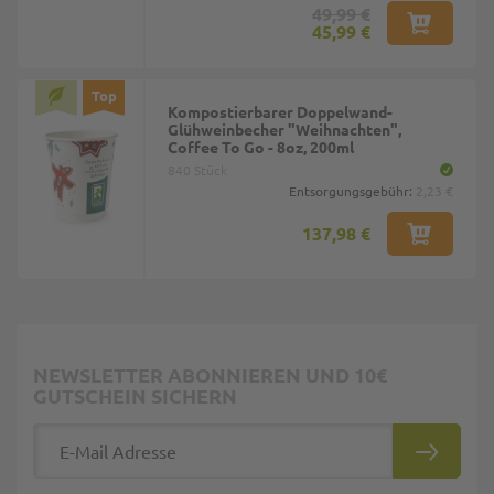
49,99 €
45,99 €
Top
Kompostierbarer Doppelwand-
Glühweinbecher "Weihnachten",
Coffee To Go - 8oz, 200ml
840 Stück
Entsorgungsgebühr:
2,23 €
137,98 €
NEWSLETTER ABONNIEREN UND 10€
GUTSCHEIN SICHERN
E-Mail Adresse
ABONNIE