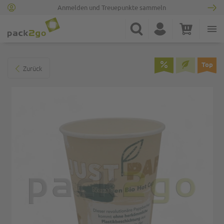
Anmelden und Treuepunkte sammeln
Zur Startseite
Suche
Konto
Warenkorb
Minicart
Zum Ende der Bildgalerie springen
Top
Zurück