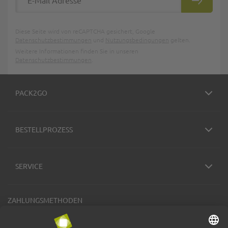
ABONNIE
Diese Seite wird von reCAPTCHA gesichert, Google
Datenschutzbestimmungen
und
Nutzungsbedingungen
gelten.
Weitere Informationen finden Sie in unseren
Datenschutzbestimmungen
.
PACK2GO
BESTELLPROZESS
SERVICE
ZAHLUNGSMETHODEN