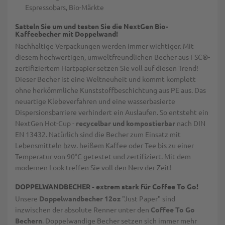
Espressobars, Bio-Märkte
Satteln Sie um und testen Sie die NextGen Bio-
Kaffeebecher mit Doppelwand!
Nachhaltige Verpackungen werden immer wichtiger. Mit
diesem hochwertigen, umweltfreundlichen Becher aus FSC®-
zertifiziertem Hartpapier setzen Sie voll auf diesen Trend!
Dieser Becher ist eine Weltneuheit und kommt komplett
ohne herkömmliche Kunststoffbeschichtung aus PE aus. Das
neuartige Klebeverfahren und eine wasserbasierte
Dispersionsbarriere verhindert ein Auslaufen. So entsteht ein
NextGen Hot-Cup -
recycelbar und kompostierbar
nach DIN
EN 13432. Natürlich sind die Becher zum Einsatz mit
Lebensmitteln bzw. heißem Kaffee oder Tee bis zu einer
Temperatur von 90°C getestet und zertifiziert. Mit dem
modernen Look treffen Sie voll den Nerv der Zeit!
DOPPELWANDBECHER - extrem stark für Coffee To Go!
Unsere
Doppelwandbecher 12oz
"Just Paper" sind
inzwischen der absolute Renner unter den
Coffee To Go
Bechern
. Doppelwandige Becher setzen sich immer mehr