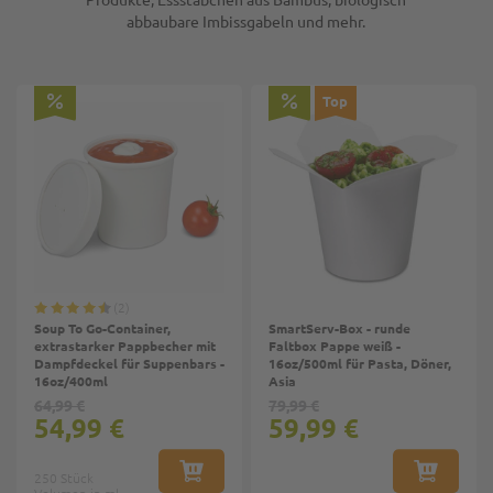
abbaubare Imbissgabeln und mehr.
Top
2
Soup To Go-Container,
SmartServ-Box - runde
extrastarker Pappbecher mit
Faltbox Pappe weiß -
Dampfdeckel für Suppenbars -
16oz/500ml für Pasta, Döner,
16oz/400ml
Asia
64,99 €
79,99 €
54,99 €
59,99 €
250 Stück
IN DEN WARENKORB
IN DEN W