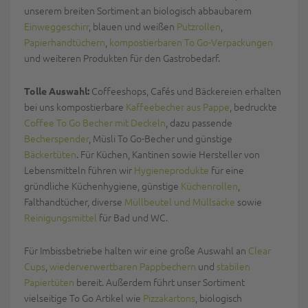
unserem breiten Sortiment an biologisch abbaubarem
Einweggeschirr
, blauen und weißen
Putzrollen
,
Papierhandtüchern
,
kompostierbaren To Go-Verpackungen
und weiteren Produkten für den Gastrobedarf.
Coffeeshops, Cafés und Bäckereien erhalten
Tolle Auswahl:
bei uns kompostierbare
Kaffeebecher aus Pappe
, bedruckte
Coffee To Go Becher mit Deckeln
, dazu passende
Becherspender
, Müsli To Go-Becher und günstige
Bäckertüten
. Für Küchen, Kantinen sowie Hersteller von
Lebensmitteln führen wir
Hygieneprodukte
für eine
gründliche Küchenhygiene, günstige
Küchenrollen
,
Falthandtücher, diverse
Müllbeutel und Müllsäcke
sowie
Reinigungsmittel
für Bad und WC.
Für Imbissbetriebe halten wir eine große Auswahl an
Clear
Cups
,
wiederverwertbaren Pappbechern
und
stabilen
Papiertüten
bereit. Außerdem führt unser Sortiment
vielseitige To Go Artikel wie
Pizzakartons
, biologisch