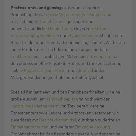
Unser umfangreiches
Professionell und günstig:
Produktangebot an
To Go Verpackungen
,
Partygeschirr
,
recycelfähigen
Tragetaschen
, günstigen und
umweltfreundlichen
Papiertüten
, cleveren
Fastfood-
Verpackungen
,
Servietten
und
Hygieneartikeln
ist auf jeden
Bedarf in der modernen Gastronomie abgestimmt. Wir bieten
Ihnen Produkte zur Tischdekoration, kompostierbare
Trinkbecher
aus nachhaltigen Materialien,
Brennpaste
für
den professionellen Einsatz in Hotels und für Eventcatering,
stabile
Bäckertüten aus Papier
und
Alufolie
für den
Metzgereibedarf in gleichbleibend hoher Qualität.
Speziell für Kanzleien und den Praxisbedarf halten wir eine
große Auswahl an
Handtuchpapier
und hochwertigen
Handtuchpapierspendern
von Tork bereit. Vereine,
Fitnesscenter sowie Labore und Arztpraxen versorgen wir
zuverlässig mit
Desinfektionsmittel
, günstigen puderfreien
Einmalhandschuhen
und weiterer
Einwegbekleidung
.
Großabnehmer kaufen besonders clever ein und sparen bei