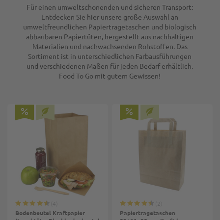
Volumen in ml
Volumen in ml
Volumen in ml
Ø in mm
Für einen umweltschonenden und sicheren Transport:
(Becher): 300
1 Set
1 Set
1 Set
(Becher): 500
(Becher): 400
(Deckel): 95
Entdecken Sie hier unsere große Auswahl an
umweltfreundlichen Papiertragetaschen und biologisch
abbaubaren Papiertüten, hergestellt aus nachhaltigen
Materialien und nachwachsenden Rohstoffen. Das
Sortiment ist in unterschiedlichen Farbausführungen
und verschiedenen Maßen für jeden Bedarf erhältlich.
Food To Go mit gutem Gewissen!
4
2
Bodenbeutel Kraftpapier
Papiertragetaschen