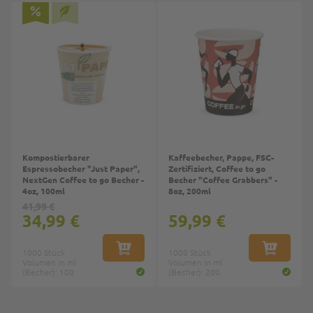
Kompostierbarer
Kaffeebecher, Pappe, FSC-
Espressobecher "Just Paper",
Zertifiziert, Coffee to go
NextGen Coffee to go Becher -
Becher "Coffee Grabbers" -
4oz, 100ml
8oz, 200ml
41,99 €
34,99 €
59,99 €
1000 Stück
IN DEN WARENKORB
1000 Stück
IN DEN W
Volumen in ml
Volumen in ml
(Becher): 100
(Becher): 200
Top
Top
Top
1