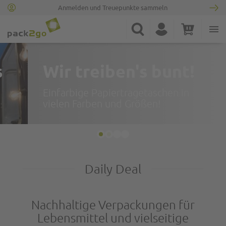
Anmelden und Treuepunkte sammeln
Suche
Konto
Warenkorb
Minicart
Wir treiben's bunt!
Einfarbige Papiertragetaschen in
vielen Farben und Größen!
Daily Deal
Nachhaltige Verpackungen für
Lebensmittel und vielseitige