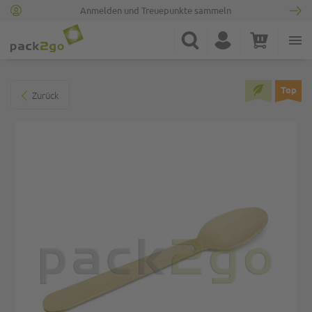
Anmelden und Treuepunkte sammeln
Zur Startseite
Suche
Konto
Warenkorb
Minicart
Zum Ende der Bildgalerie springen
Top
Zurück