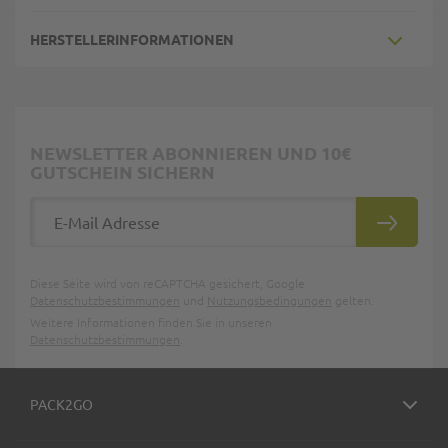
HERSTELLERINFORMATIONEN
NEWSLETTER ABONNIEREN UND 10€
GUTSCHEIN SICHERN
E-Mail Adresse
ABONNIE
Diese Seite wird von reCAPTCHA gesichert, Google
Datenschutzbestimmungen
und
Nutzungsbedingungen
gelten.
Weitere Informationen finden Sie in unseren
Datenschutzbestimmungen
.
PACK2GO