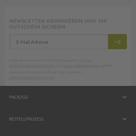
NEWSLETTER ABONNIEREN UND 10€
GUTSCHEIN SICHERN
E-Mail Adresse
ABONNIE
Diese Seite wird von reCAPTCHA gesichert, Google
Datenschutzbestimmungen
und
Nutzungsbedingungen
gelten.
Weitere Informationen finden Sie in unseren
Datenschutzbestimmungen
.
PACK2GO
BESTELLPROZESS