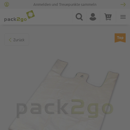
Anmelden und Treuepunkte sammeln
Zur Startseite
Suche
Konto
Warenkorb
Minicart
Zum Ende der Bildgalerie springen
Top
Zurück