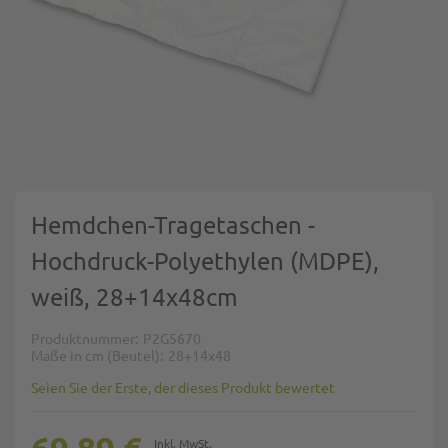
Zum Anfang der Bildgalerie springen
Hemdchen-Tragetaschen -
Hochdruck-Polyethylen (MDPE),
weiß, 28+14x48cm
Produktnummer
P2G5670
Maße in cm (Beutel)
28+14x48
Seien Sie der Erste, der dieses Produkt bewertet