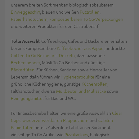
unserem breiten Sortiment an biologisch abbaubarem
Einweggeschirr
, blauen und weißen
Putzrollen
,
Papierhandtüchern
,
kompostierbaren To Go-Verpackungen
und weiteren Produkten für den Gastrobedarf.
Coffeeshops, Cafés und Bäckereien erhalten
Tolle Auswahl:
bei uns kompostierbare
Kaffeebecher aus Pappe
, bedruckte
Coffee To Go Becher mit Deckeln
, dazu passende
Becherspender
, Müsli To Go-Becher und günstige
Bäckertüten
. Für Küchen, Kantinen sowie Hersteller von
Lebensmitteln führen wir
Hygieneprodukte
für eine
gründliche Küchenhygiene, günstige
Küchenrollen
,
Falthandtücher, diverse
Müllbeutel und Müllsäcke
sowie
Reinigungsmittel
für Bad und WC.
Für Imbissbetriebe halten wir eine große Auswahl an
Clear
Cups
,
wiederverwertbaren Pappbechern
und
stabilen
Papiertüten
bereit. Außerdem führt unser Sortiment
vielseitige To Go Artikel wie
Pizzakartons
, biologisch