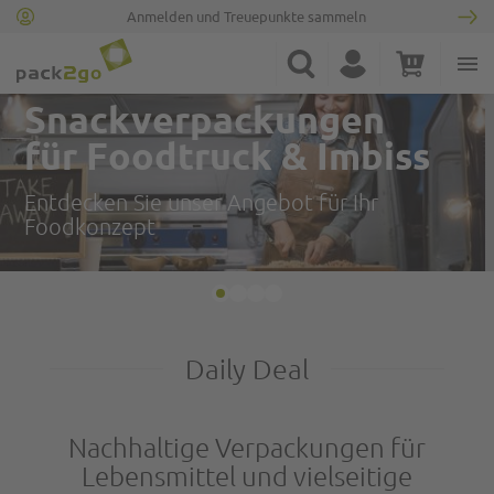
Anmelden und Treuepunkte sammeln
Suche
Konto
Warenkorb
Minicart
Wir treiben's bunt!
Einfarbige Papiertragetaschen in
vielen Farben und Größen!
Daily Deal
Nachhaltige Verpackungen für
Lebensmittel und vielseitige