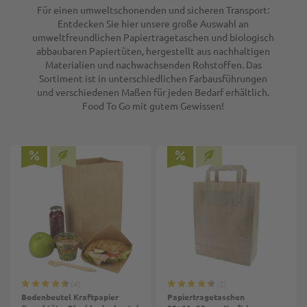
Volumen in ml
Volumen in ml
Volumen in ml
Ø in mm
Für einen umweltschonenden und sicheren Transport:
(Becher): 300
1 Set
1 Set
1 Set
(Becher): 500
(Becher): 400
(Deckel): 95
Entdecken Sie hier unsere große Auswahl an
umweltfreundlichen Papiertragetaschen und biologisch
abbaubaren Papiertüten, hergestellt aus nachhaltigen
Materialien und nachwachsenden Rohstoffen. Das
Sortiment ist in unterschiedlichen Farbausführungen
und verschiedenen Maßen für jeden Bedarf erhältlich.
Food To Go mit gutem Gewissen!
4
2
Bodenbeutel Kraftpapier
Papiertragetaschen