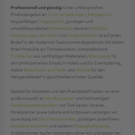
Unser umfangreiches
Professionell und günstig:
Produktangebot an
To Go Verpackungen
,
Partygeschirr
,
recycelfähigen
Tragetaschen
, günstigen und
umweltfreundlichen
Papiertüten
, cleveren
Fastfood-
Verpackungen
,
Servietten
und
Hygieneartikeln
ist auf jeden
Bedarf in der modernen Gastronomie abgestimmt. Wir bieten
Ihnen Produkte zur Tischdekoration, kompostierbare
Trinkbecher
aus nachhaltigen Materialien,
Brennpaste
für
den professionellen Einsatz in Hotels und für Eventcatering,
stabile
Bäckertüten aus Papier
und
Alufolie
für den
Metzgereibedarf in gleichbleibend hoher Qualität.
Speziell für Kanzleien und den Praxisbedarf halten wir eine
große Auswahl an
Handtuchpapier
und hochwertigen
Handtuchpapierspendern
von Tork bereit. Vereine,
Fitnesscenter sowie Labore und Arztpraxen versorgen wir
zuverlässig mit
Desinfektionsmittel
, günstigen puderfreien
Einmalhandschuhen
und weiterer
Einwegbekleidung
.
Großabnehmer kaufen besonders clever ein und sparen bei