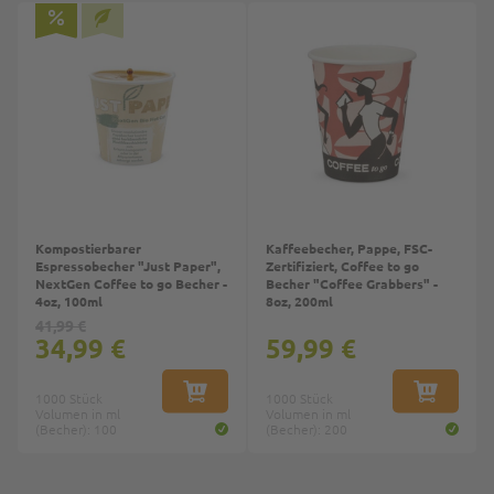
Kompostierbarer
Kaffeebecher, Pappe, FSC-
Espressobecher "Just Paper",
Zertifiziert, Coffee to go
NextGen Coffee to go Becher -
Becher "Coffee Grabbers" -
4oz, 100ml
8oz, 200ml
41,99 €
34,99 €
59,99 €
1000 Stück
IN DEN WARENKORB
1000 Stück
IN DEN W
Volumen in ml
Volumen in ml
(Becher): 100
(Becher): 200
Top
Top
Top
1