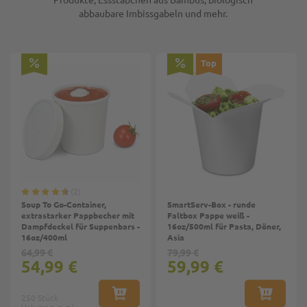
abbaubare Imbissgabeln und mehr.
Top
2
Soup To Go-Container,
SmartServ-Box - runde
extrastarker Pappbecher mit
Faltbox Pappe weiß -
Dampfdeckel für Suppenbars -
16oz/500ml für Pasta, Döner,
16oz/400ml
Asia
64,99 €
79,99 €
54,99 €
59,99 €
250 Stück
IN DEN WARENKORB
IN DEN W