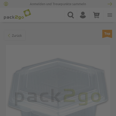
Anmelden und Treuepunkte sammeln
Zur Startseite
Suche
Konto
Warenkorb
Minicart
Zum Ende der Bildgalerie springen
Top
Zurück