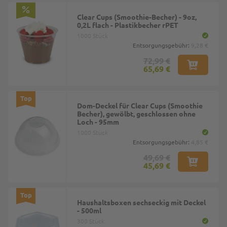
Clear Cups (Smoothie-Becher) - 9oz,
0,2L flach - Plastikbecher rPET
1000 Stück
Entsorgungsgebühr:
9,28 €
72,99 €
65,69 €
Top
Dom-Deckel für Clear Cups (Smoothie
Becher), gewölbt, geschlossen ohne
Loch - 95mm
1000 Stück
Entsorgungsgebühr:
4,85 €
49,69 €
45,69 €
Top
Haushaltsboxen sechseckig mit Deckel
- 500ml
300 Stück