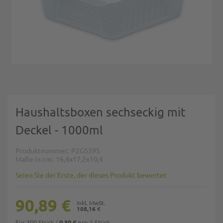
Zum Anfang der Bildgalerie springen
Haushaltsboxen sechseckig mit
Deckel - 1000ml
Produktnummer
P2G5595
Maße in cm
16,4x17,2x10,4
Seien Sie der Erste, der dieses Produkt bewertet
90,89 €
108,16 €
Für 300 Stück
/
pro 1 Stück
0,30 €