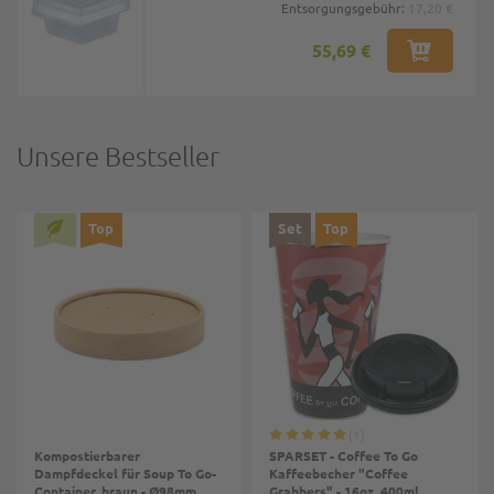
Entsorgungsgebühr:
17,20 €
55,69 €
Unsere Bestseller
Top
Set
Top
1
Kompostierbarer
SPARSET - Coffee To Go
Dampfdeckel für Soup To Go-
Kaffeebecher "Coffee
Container, braun - Ø98mm
Grabbers" - 16oz, 400ml,