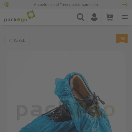
Anmelden und Treuepunkte sammeln
Zur Startseite
Suche
Konto
Warenkorb
Minicart
Zum Ende der Bildgalerie springen
Top
Zurück