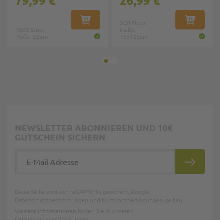
79,99 €
26,99 €
IN DEN WARENKORB
500 Stück
IN DEN W
1000 Stück
Maße:
Maße: 52cm
75x125cm
NEWSLETTER ABONNIEREN UND 10€
GUTSCHEIN SICHERN
E-Mail Adresse
ABONNIE
Diese Seite wird von reCAPTCHA gesichert, Google
Datenschutzbestimmungen
und
Nutzungsbedingungen
gelten.
Weitere Informationen finden Sie in unseren
Datenschutzbestimmungen
.