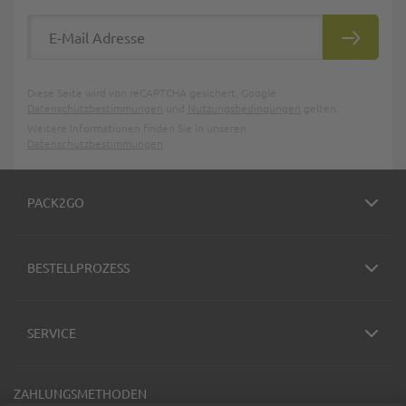
E-Mail Adresse
ABONNIE
Diese Seite wird von reCAPTCHA gesichert, Google
Datenschutzbestimmungen
und
Nutzungsbedingungen
gelten.
Weitere Informationen finden Sie in unseren
Datenschutzbestimmungen
.
PACK2GO
BESTELLPROZESS
SERVICE
ZAHLUNGSMETHODEN