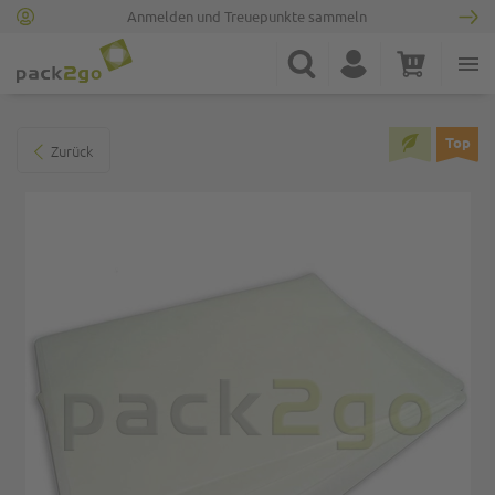
Anmelden und Treuepunkte sammeln
Zur Startseite
Suche
Konto
Warenkorb
Minicart
Zum Ende der Bildgalerie springen
Top
Zurück