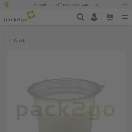
Anmelden und Treuepunkte sammeln
Zur Startseite
Suche
Konto
Warenkorb
Minicart
Zum Ende der Bildgalerie springen
Zurück