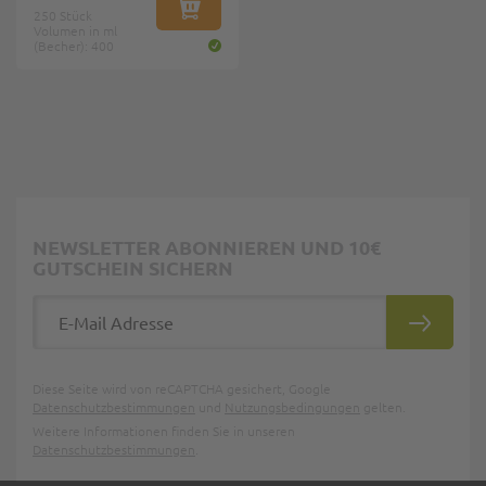
250 Stück
IN DEN WARENKORB
Volumen in ml
(Becher): 400
NEWSLETTER ABONNIEREN UND 10€
GUTSCHEIN SICHERN
E-Mail Adresse
ABONNIE
Diese Seite wird von reCAPTCHA gesichert, Google
Datenschutzbestimmungen
und
Nutzungsbedingungen
gelten.
Weitere Informationen finden Sie in unseren
Datenschutzbestimmungen
.