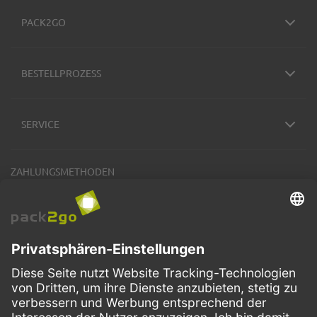
PACK2GO
BESTELLPROZESS
SERVICE
ZAHLUNGSMETHODEN
VERSANDARTEN