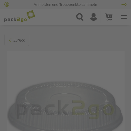
Anmelden und Treuepunkte sammeln
Zur Startseite
Suche
Konto
Warenkorb
Minicart
Zum Ende der Bildgalerie springen
Zurück