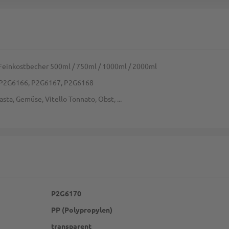
e Feinkostbecher 500ml / 750ml / 1000ml / 2000ml
5, P2G6166, P2G6167, P2G6168
asta, Gemüse, Vitello Tonnato, Obst, ...
P2G6170
PP (Polypropylen)
transparent