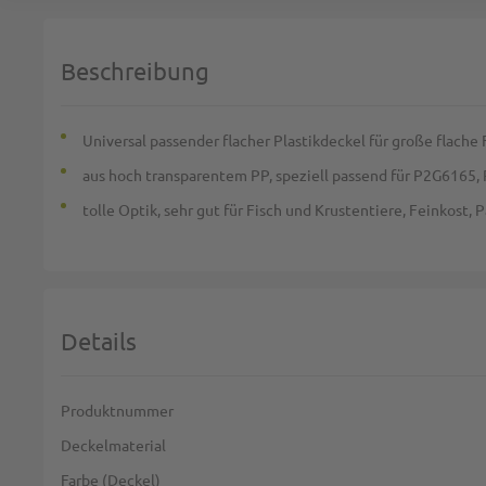
Beschreibung
Universal passender flacher Plastikdeckel für große flach
aus hoch transparentem PP, speziell passend für P2G616
tolle Optik, sehr gut für Fisch und Krustentiere, Feinkost, P
Details
Weitere Informationen
Produktnummer
Deckelmaterial
Farbe (Deckel)