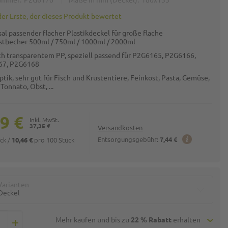
der Erste, der dieses Produkt bewertet
al passender flacher Plastikdeckel für große flache
stbecher 500ml / 750ml / 1000ml / 2000ml
ch transparentem PP, speziell passend für P2G6165, P2G6166,
67, P2G6168
ptik, sehr gut für Fisch und Krustentiere, Feinkost, Pasta, Gemüse,
 Tonnato, Obst, ...
9 €
37,35 €
Versandkosten
ück
/
pro 100 Stück
Entsorgungsgebühr:
7,44 €
10,46 €
Varianten
Deckel
Mehr kaufen und bis zu
22 % Rabatt
erhalten