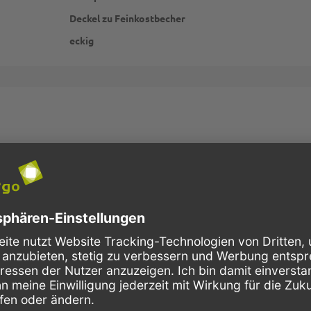
Deckel zu Feinkostbecher
eckig
Schnelle Lieferung
Kostenloser Versand
Bestellungen bis 10 Uhr,
Innerhalb Deutschlands, bei
werden in der Regel noch am
Bestellungen ab 150,- Euro
selben Tag verschickt.
Netto-Warenwert.