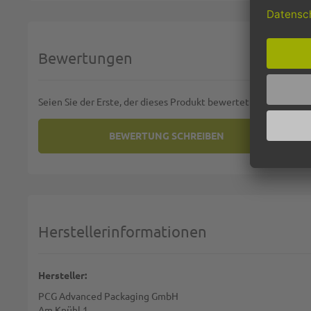
Bewertungen
Seien Sie der Erste, der dieses Produkt bewertet
BEWERTUNG SCHREIBEN
SIE BEWERTEN:
DECKEL FÜR MAXI-VERPACKUNGS
Deine Bewertung:
1 star
2 stars
3 stars
4 stars
5 stars
Machen Sie Ihre Bewertung
Herstellerinformationen
Name:
Hersteller:
PCG Advanced Packaging GmbH
Zusammenfassung:
Am Knühl 1