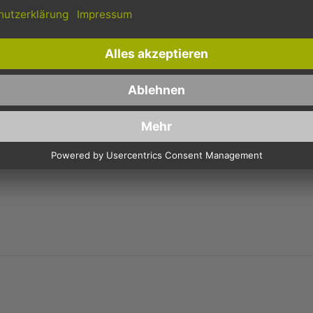
BECHER - 180X135MM (EINE GRÖSSE FÜR P2G6165, P2