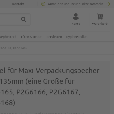
Kontakt
Anmelden und Treuepunkte sammeln
SUCHE
Suche schließen
Konto
Warenkorb
Minicart
nwegbesteck
Tüten & Beutel
Servietten
Hygieneartikel
 P2G6167, P2G6168)
el für Maxi-Verpackungsbecher -
135mm (eine Größe für
165, P2G6166, P2G6167,
168)
ummer
P2G6170
Maße in mm (Deckel)
180x135