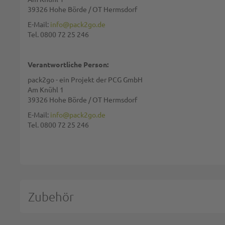
39326 Hohe Börde / OT Hermsdorf
E-Mail:
info@pack2go.de
Tel. 0800 72 25 246
Bewertung:
Verantwortliche Person:
pack2go - ein Projekt der PCG GmbH
Am Knühl 1
39326 Hohe Börde / OT Hermsdorf
Diese Seite wird von reCAPTCHA gesichert, Google
Datenschutzbestim
E-Mail:
info@pack2go.de
Tel. 0800 72 25 246
BEWERTUNG ABSCHICKEN
Zubehör