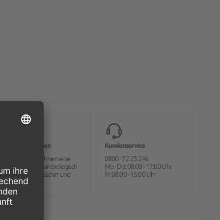
Bioverpackungen
Kundenservice
Pack2go bietet Ihnen eine
0800 - 72 25 246
große Auswahl an biologisch
Mo - Do: 08:00 - 17:00 Uhr
abbaubarem Geschirr und
Fr: 08:00 - 15:00 Uhr
Besteck.