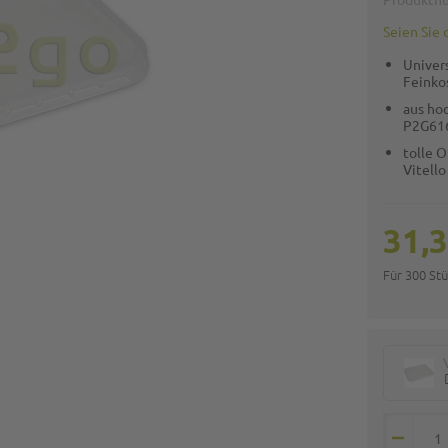
Seien Sie 
Univers
Feinko
aus ho
P2G61
tolle O
Vitello
31,3
Für 300 St