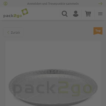
Anmelden und Treuepunkte sammeln
Zur Startseite
Suche
Konto
Warenkorb
Minicart
Zum Ende der Bildgalerie springen
Top
Zurück