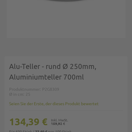
Zum Anfang der Bildgalerie springen
Alu-Teller - rund Ø 250mm,
Aluminiumteller 700ml
Produktnummer
P2G8309
Ø in cm
25
Seien Sie der Erste, der dieses Produkt bewertet
134,39 €
159,92 €
Für 600 Stück
/
pro 100 Stück
22,40 €