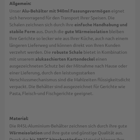
Allgemein:
Unser
Alu-Behälter mit 940ml Fassungsvermögen
eignet
sich hervorragend für den Transport Ihrer Speisen. Die
Schalen zeichnen sich durch ihre
einfache Handhabung und
stabile Form
aus. Durch die
gute Wärmeisolation
bleiben
Ihre Gerichte so lecker wie aus Ihrer Küche, auch nach einem
längeren Lieferweg und können direkt von Ihren Kunden
verzehrt werden. Die
robuste Schale
bietet in Kombination
mit unserem
alukaschierten Kartondeckel
einen
ausgezeichneten Schutz bei der Mitnahme nach Hause oder
einer Lieferung, durch den leistungsstarken
Verschlussmechanismus sind die Mahlzeiten flüssigkeitsdicht
verpackt. Die Behälter sind ausgezeichnet für Gerichte wie
Pasta, Fleisch-und Fischgerichte geeignet.
Material:
Die R45L-Aluminium-Behälter zeichnen sich durch ihre gute
Wärmeisolation
und ihre gute und günstige Qualität aus.
Durch das
bis 380°C hitzebeständige
Material können Ihre