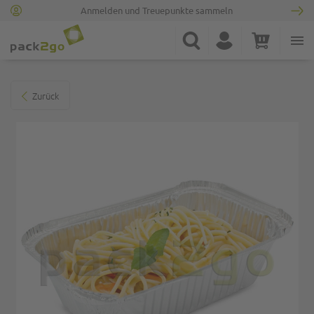
Anmelden und Treuepunkte sammeln
Zur Startseite
Suche
Konto
Warenkorb
Minicart
Zum Ende der Bildgalerie springen
Zurück