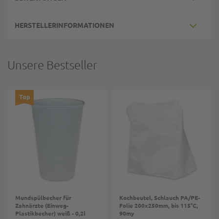
HERSTELLERINFORMATIONEN
Unsere Bestseller
Top
Mundspülbecher für
Kochbeutel, Schlauch PA/PE-
Zahnärzte (Einweg-
Folie 200x250mm, bis 115°C,
Plastikbecher) weiß - 0,2l
90my