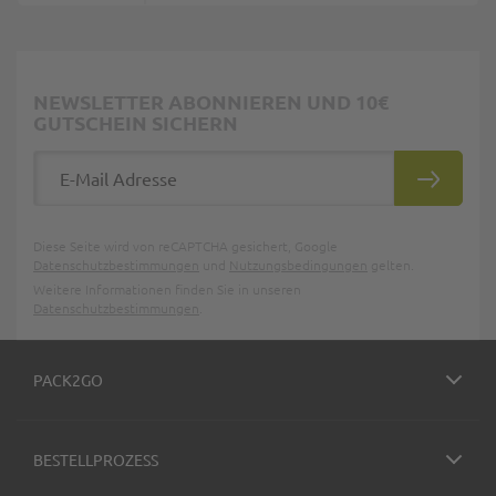
NEWSLETTER ABONNIEREN UND 10€
GUTSCHEIN SICHERN
E-Mail Adresse
ABONNIE
Diese Seite wird von reCAPTCHA gesichert, Google
Datenschutzbestimmungen
und
Nutzungsbedingungen
gelten.
Weitere Informationen finden Sie in unseren
Datenschutzbestimmungen
.
PACK2GO
BESTELLPROZESS