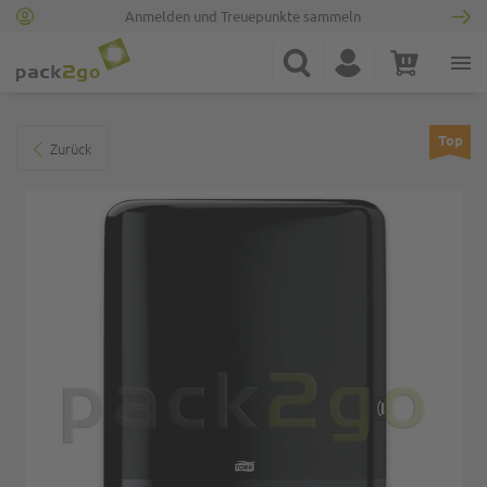
Anmelden und Treuepunkte sammeln
Zur Startseite
Suche
Konto
Warenkorb
Minicart
Zum Ende der Bildgalerie springen
Top
Zurück