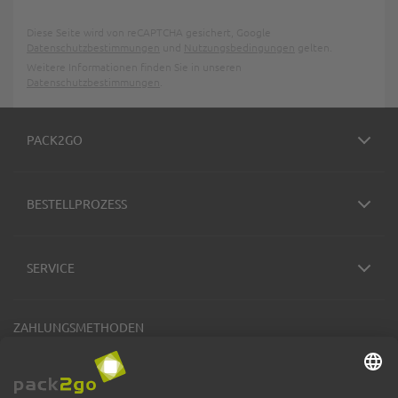
Diese Seite wird von reCAPTCHA gesichert, Google
Datenschutzbestimmungen
und
Nutzungsbedingungen
gelten.
Weitere Informationen finden Sie in unseren
Datenschutzbestimmungen
.
PACK2GO
BESTELLPROZESS
SERVICE
ZAHLUNGSMETHODEN