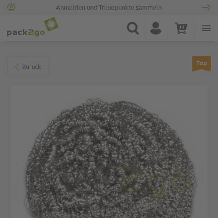
Anmelden und Treuepunkte sammeln
Zur Startseite
Suche
Konto
Warenkorb
Minicart
Zum Ende der Bildgalerie springen
Top
Zurück