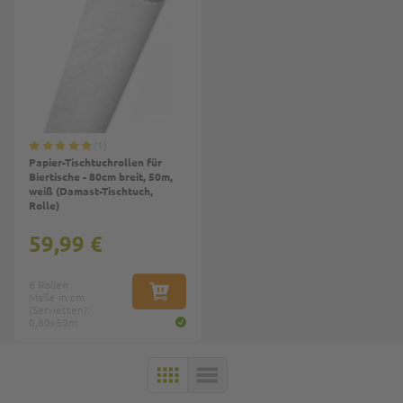
1
Papier-Tischtuchrollen für
Biertische - 80cm breit, 50m,
weiß (Damast-Tischtuch,
Rolle)
59,99 €
6 Rollen
Maße in cm
IN DEN WARENKORB
(Servietten):
0,80x50m
KACHELN
LISTE