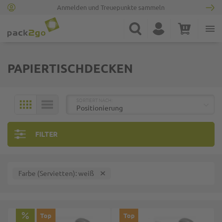
Anmelden und Treuepunkte sammeln
Zur Startseite
Suche
Konto
Warenkorb
Minicart
PAPIERTISCHDECKEN
TOP
SORTIERT NACH:
KACHELN
LISTE
FILTER
Farbe (Servietten)
weiß
Top
Top