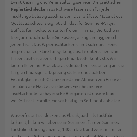
Event-Catering und Veranstaltungsservice! Die praktischen
aus Rollware lassen sich für jede
Papiertischdecken
Tischlänge beliebig zuschneiden. Das reißfeste Material des
Qualitätstischtuchs eignet sich ideal für Sommer-Partys,
Buffets für Hochzeiten unter freiem Himmel, Biertische im
Biergarten. Schmücken Sie kostengünstig und hygienisch
jeden Tisch. Das Papiertischtuch zeichnet sich durch seine
ansprechende, klare Farbgebung aus. Im unterschiedlichen
Farbenspiel ergeben sich geschmackvolle Kontraste. Wir
bieten Ihnen nur Produkte aus deutscher Herstellung an, die
für gleichmäßige Farbgebung stehen und auch bei
Feuchtigkeit durch Getränkereste ein Ablösen von Farbe an
Textilien und Haut ausschließen. Eine besondere
Tischtuchrolle für bayerische Biergärten ist unsere blau-
weiße Tischtuchrolle, die wir häufig im Sortiment anbieten.
Wasserfeste Tischdecken aus Plastik, auch als Lackfolie
bekannt, haben wir ebenso im Sortiment für den Sommer.
Lackfolie ist hochglänzend, 130cm breit und weist mit einer
Stärke von 180 µ eine sehr gute Festigkeit auf. PVC-Lackfolie