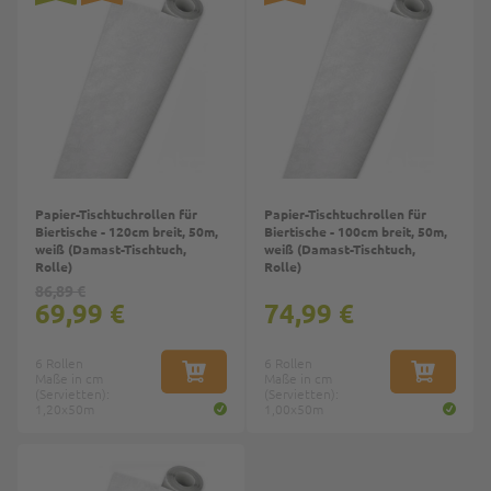
Papier-Tischtuchrollen für
Papier-Tischtuchrollen für
Biertische - 120cm breit, 50m,
Biertische - 100cm breit, 50m,
weiß (Damast-Tischtuch,
weiß (Damast-Tischtuch,
Rolle)
Rolle)
86,89 €
69,99 €
74,99 €
6 Rollen
6 Rollen
Maße in cm
IN DEN WARENKORB
Maße in cm
IN DEN W
(Servietten):
(Servietten):
1,20x50m
1,00x50m