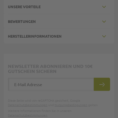
UNSERE VORTEILE
BEWERTUNGEN
HERSTELLERINFORMATIONEN
NEWSLETTER ABONNIEREN UND 10€
GUTSCHEIN SICHERN
E-Mail Adresse
ABONNIE
Diese Seite wird von reCAPTCHA gesichert, Google
Datenschutzbestimmungen
und
Nutzungsbedingungen
gelten.
Weitere Informationen finden Sie in unseren
Datenschutzbestimmungen
.