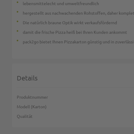
lebensmittelecht und umweltfreundlich
hergestellt aus nachwachenden Rohstoffen, daher komplet
Die natürlich braune Optik wirkt verkaufsfördernd
damit die frische Pizza heiß bei Ihren Kunden ankommt
pack2go bietet Ihnen Pizzakarton günstig und in zuverlässig
Details
Weitere Informationen
Produktnummer
Modell (Karton)
Qualität