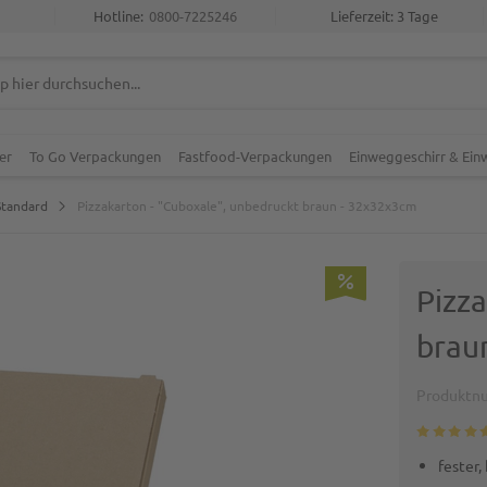
Hotline:
0800-7225246
Lieferzeit: 3 Tage
er
To Go Verpackungen
Fastfood-Verpackungen
Einweggeschirr & Ei
Standard
Pizzakarton - "Cuboxale", unbedruckt braun - 32x32x3cm
Pizz
brau
Produktn
fester,