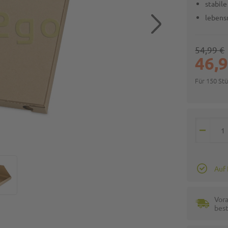
stabile
leben
54,99 €
46,9
Für 150 St
Auf
Vora
best