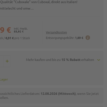
 Qualität "Cuboxale" von Cuboxal, direkt aus Italien!
smittelecht und umw…
9 €
55,92 €
Versandkosten
ück
/
pro 1 Stück
Entsorgungsgebühr:
1,89 €
0,31 €
Mehr kaufen und bis zu
15 % Rabatt
erhalten
 Lager
ussichtliches Lieferdatum:
12.08.2026 (Mittwoch)
, wenn Sie jetzt
ellen.