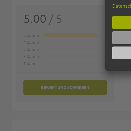
SIE 
5.00
/ 5
Deine 
1 st
5 Sterne
1
4 Sterne
0
Name:
3 Sterne
0
2 Sterne
0
1 Stern
0
Zusamm
BEWERTUNG SCHREIBEN
Bewert