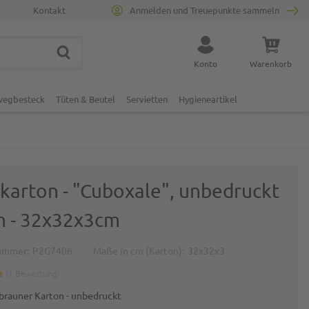
Kontakt
Anmelden und Treuepunkte sammeln
SUCHE
Suche schließen
Konto
Warenkorb
Minicart
nwegbesteck
Tüten & Beutel
Servietten
Hygieneartikel
akarton - "Cuboxale", unbedruckt
n - 32x32x3cm
ummer
P2G7406
Maße in cm (Karton)
32x32x3
1
Bewertung
 brauner Karton - unbedruckt