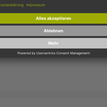
BEWERTEN:
PIZZAKARTON - "CUBOXALE", UNBEDRUCK
Bewertung:
ar
2 stars
3 stars
4 stars
5 stars
Machen Sie Ihre Bewertung
enfassung:
ung: