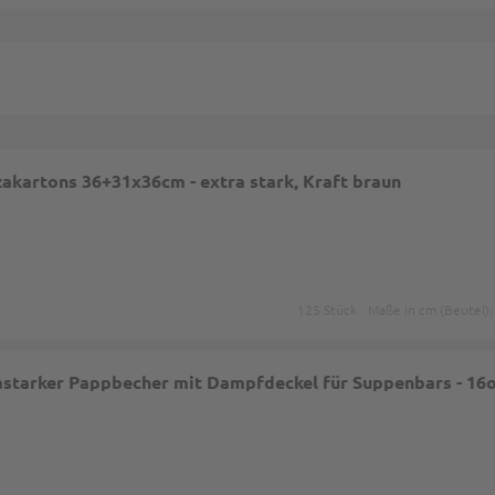
zakartons 36+31x36cm - extra stark, Kraft braun
125 Stück
Maße in cm (Beutel)
rastarker Pappbecher mit Dampfdeckel für Suppenbars - 16