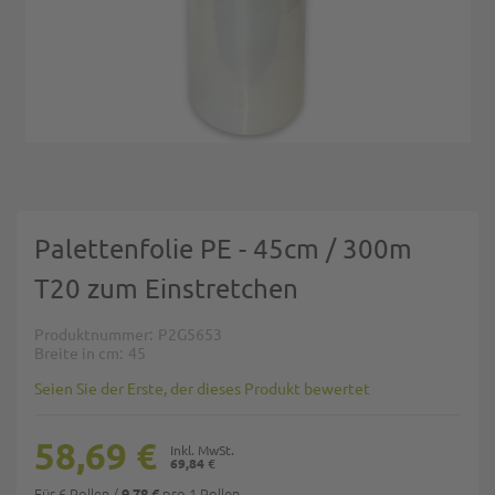
Zum Anfang der Bildgalerie springen
Palettenfolie PE - 45cm / 300m
T20 zum Einstretchen
Produktnummer
P2G5653
Breite in cm
45
Seien Sie der Erste, der dieses Produkt bewertet
58,69 €
69,84 €
Für 6 Rollen
/
pro 1 Rollen
9,78 €