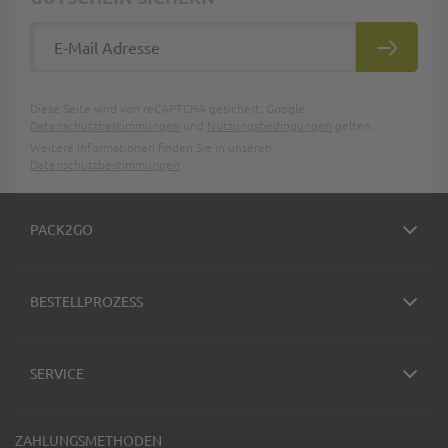
E-Mail Adresse
ABONNIE
Diese Seite wird von reCAPTCHA gesichert, Google
Datenschutzbestimmungen
und
Nutzungsbedingungen
gelten.
Weitere Informationen finden Sie in unseren
Datenschutzbestimmungen
.
PACK2GO
BESTELLPROZESS
SERVICE
ZAHLUNGSMETHODEN