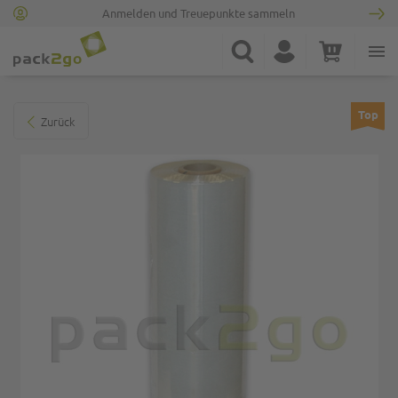
Anmelden und Treuepunkte sammeln
Zur Startseite
Suche
Konto
Warenkorb
Minicart
Zum Ende der Bildgalerie springen
Top
Zurück