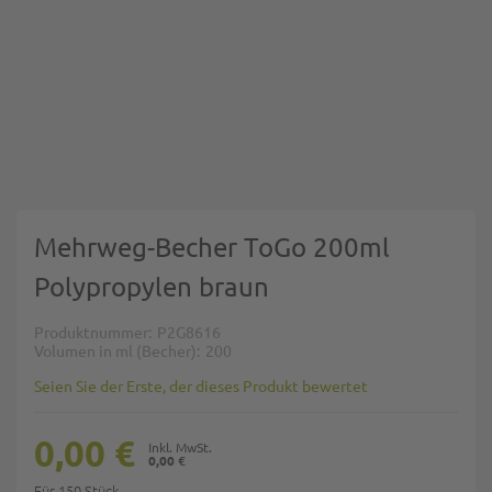
Zum Anfang der Bildgalerie springen
Mehrweg-Becher ToGo 200ml
Polypropylen braun
Produktnummer
P2G8616
Volumen in ml (Becher)
200
Seien Sie der Erste, der dieses Produkt bewertet
0,00 €
0,00 €
Für 150 Stück