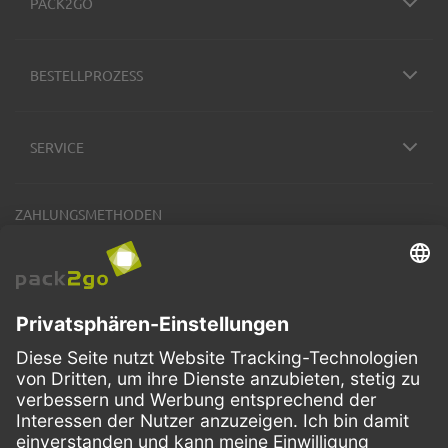
PACK2GO
BESTELLPROZESS
SERVICE
ZAHLUNGSMETHODEN
VERSANDARTEN
Facebook
Instagram
LinkedIn