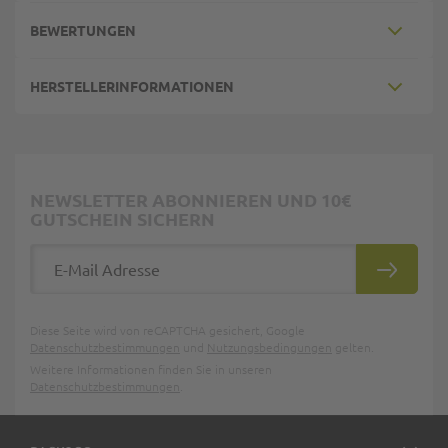
BEWERTUNGEN
HERSTELLERINFORMATIONEN
NEWSLETTER ABONNIEREN UND 10€
GUTSCHEIN SICHERN
E-Mail Adresse
ABONNIE
Diese Seite wird von reCAPTCHA gesichert, Google
Datenschutzbestimmungen
und
Nutzungsbedingungen
gelten.
Weitere Informationen finden Sie in unseren
Datenschutzbestimmungen
.