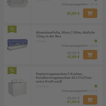
Entsorgungsgebühr:
1,67 €
85,89 €
Aluminiumfolie, 30cm / 150m, Alufolie
12my, in der Box
4 Rollen
Entsorgungsgebühr:
1,04 €
49,99 €
43,89 €
Papiertragetaschen f. Kuchen,
Konditortragetaschen 32+17x27cm -
extra Kraft weiß
250 Stück
Entsorgungsgebühr:
7,09 €
48,89 €
41,99 €