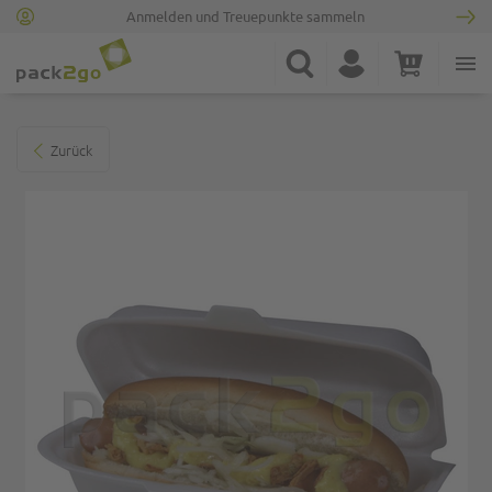
Anmelden und Treuepunkte sammeln
Zur Startseite
Suche
Konto
Warenkorb
Minicart
Zum Ende der Bildgalerie springen
Zurück