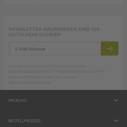
NEWSLETTER ABONNIEREN UND 10€
GUTSCHEIN SICHERN
E-Mail Adresse
ABONNIE
Diese Seite wird von reCAPTCHA gesichert, Google
Datenschutzbestimmungen
und
Nutzungsbedingungen
gelten.
Weitere Informationen finden Sie in unseren
Datenschutzbestimmungen
.
PACK2GO
BESTELLPROZESS