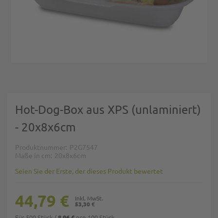
Zum Anfang der Bildgalerie springen
Hot-Dog-Box aus XPS (unlaminiert)
- 20x8x6cm
Produktnummer
P2G7547
Maße in cm
20x8x6cm
Seien Sie der Erste, der dieses Produkt bewertet
44,79 €
53,30 €
Für 500 Stück
/
pro 100 Stück
8,96 €