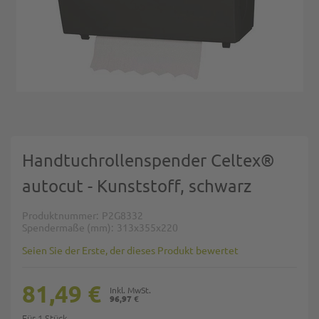
Zum Anfang der Bildgalerie springen
Handtuchrollenspender Celtex®
autocut - Kunststoff, schwarz
Produktnummer
P2G8332
Spendermaße (mm)
313x355x220
Seien Sie der Erste, der dieses Produkt bewertet
81,49 €
96,97 €
Für 1 Stück