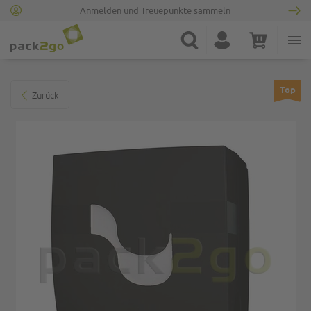
Anmelden und Treuepunkte sammeln
Zur Startseite
Suche
Konto
Warenkorb
Minicart
Zum Ende der Bildgalerie springen
Top
Zurück