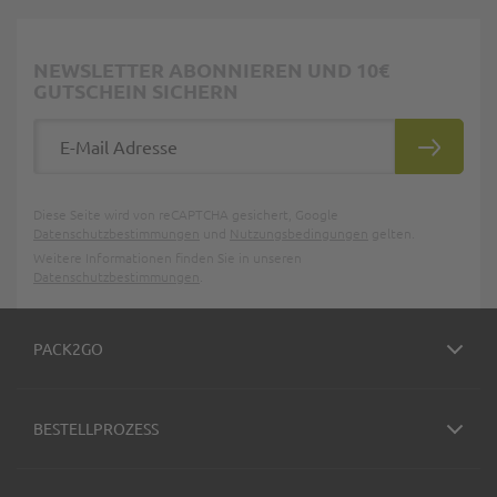
NEWSLETTER ABONNIEREN UND 10€
GUTSCHEIN SICHERN
E-Mail Adresse
ABONNIE
Diese Seite wird von reCAPTCHA gesichert, Google
Datenschutzbestimmungen
und
Nutzungsbedingungen
gelten.
Weitere Informationen finden Sie in unseren
Datenschutzbestimmungen
.
PACK2GO
BESTELLPROZESS