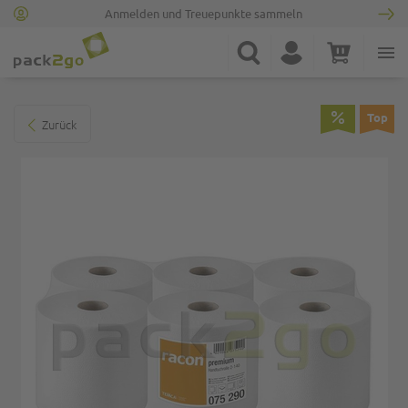
Anmelden und Treuepunkte sammeln
Zur Startseite
Suche
Konto
Warenkorb
Minicart
Zum Ende der Bildgalerie springen
Top
Zurück