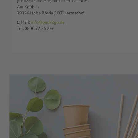
pack2go - ein Projekt der PCG GmbH
Am Knühl 1
39326 Hohe Börde / OT Hermsdorf
Diese Seite wird von reCAPTCHA gesichert, Google
Datenschutzbestim
E-Mail:
info@pack2go.de
Tel. 0800 72 25 246
BEWERTUNG ABSCHICKEN