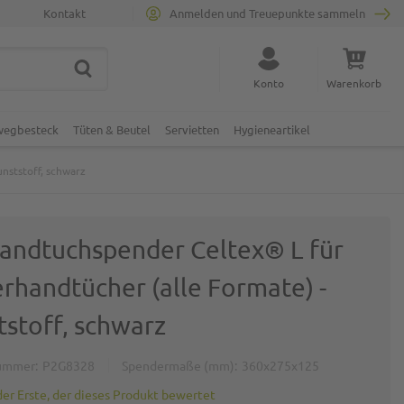
Kontakt
Anmelden und Treuepunkte sammeln
SUCHE
Suche schließen
Konto
Warenkorb
Minicart
nwegbesteck
Tüten & Beutel
Servietten
Hygieneartikel
nststoff, schwarz
handtuchspender Celtex® L für
erhandtücher (alle Formate) -
tstoff, schwarz
ummer
P2G8328
Spendermaße (mm)
360x275x125
der Erste, der dieses Produkt bewertet