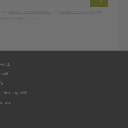
ABONNIEREN
oogle
Datenschutzbestimmungen
und
Nutzungsbedingungen
gelten.
Datenschutzbestimmungen
.
RVICE
ntakt
fe
re Meinung zählt
er uns