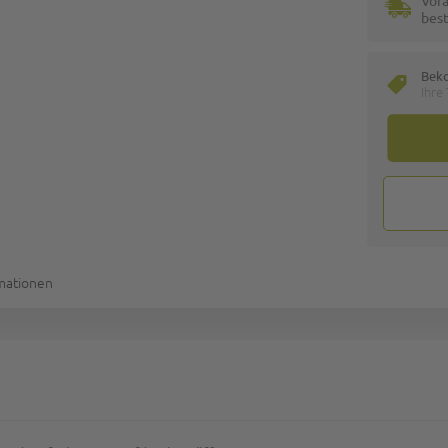
Vora
best
Bek
Ihre
rmationen