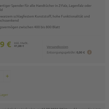
rtiger Spender für alle Handtücher in Z-Falz, Lagenfalz oder
ld
hwarzem schlagfestem Kunststoff, hohe Funktionalität und
uchssenkend
gsvermögen zwischen 400 bis 800 Blatt
9 €
41,88 €
Versandkosten
Entsorgungsgebühr:
0,00 €
 Lager