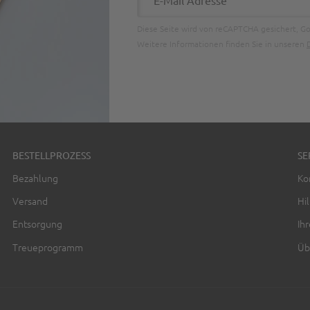
Diese Seite wird von reCAPTCHA gesichert, G
Weitere Informationen finden Sie in unseren
BESTELLPROZESS
SE
Bezahlung
Ko
Versand
Hil
Entsorgung
Ih
Treueprogramm
Üb