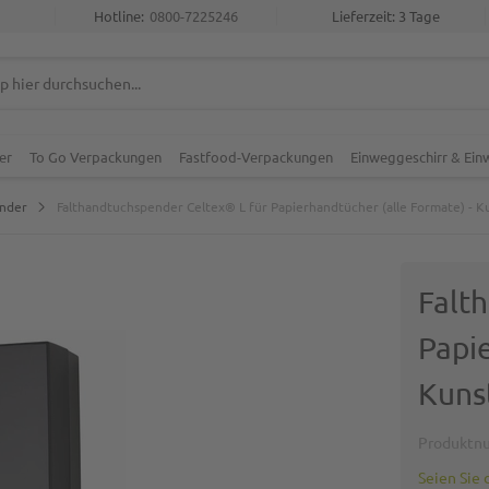
Hotline:
0800-7225246
Lieferzeit: 3 Tage
er
To Go Verpackungen
Fastfood-Verpackungen
Einweggeschirr & Ei
nder
Falthandtuchspender Celtex® L für Papierhandtücher (alle Formate) - Ku
Falt
Papi
Kuns
Produktn
Seien Sie 