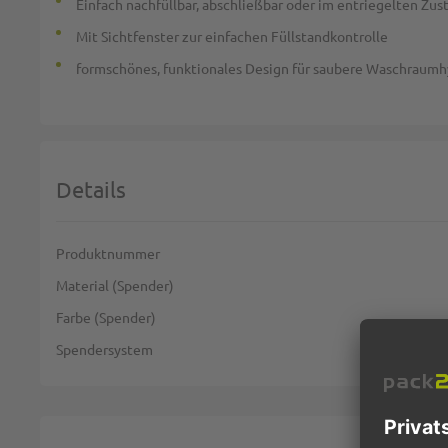
Einfach nachfüllbar, abschließbar oder im entriegelten Zu
Mit Sichtfenster zur einfachen Füllstandkontrolle
formschönes, funktionales Design für saubere Waschraum
Details
Weitere Informationen
Produktnummer
Material (Spender)
Farbe (Spender)
Spendersystem