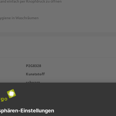
stand einfach per Knopfdruck zu öffnen
hygiene in Waschräumen
P2G8328
Kunststoff
schwarz
Tork H3