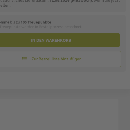
ussichtliches Lieferdatum:
12.08.2026 (Mittwoch)
, wenn Sie jetzt
ellen.
omme bis zu
105 Treuepunkte
 Treuepunkte werden in Bestellprozess berechnet.
IN DEN WARENKORB
Zur Bestellliste hinzufügen