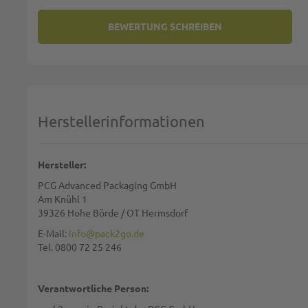
BEWERTUNG SCHREIBEN
SIE BEWERTEN:
FALTHANDTUCHSPENDER CELTE
Deine Bewertung:
1 star
2 stars
3 stars
4 stars
5 stars
Machen Sie Ihre Bewertung
Herstellerinformationen
Name:
Hersteller:
PCG Advanced Packaging GmbH
Zusammenfassung:
Am Knühl 1
39326 Hohe Börde / OT Hermsdorf
E-Mail:
info@pack2go.de
Tel. 0800 72 25 246
Bewertung:
Verantwortliche Person: