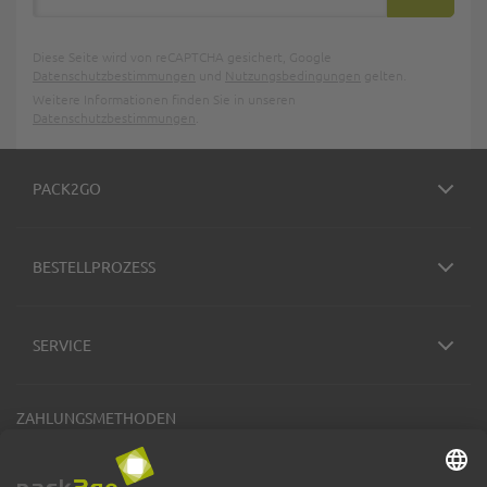
ABONNIE
Diese Seite wird von reCAPTCHA gesichert, Google
Datenschutzbestimmungen
und
Nutzungsbedingungen
gelten.
Weitere Informationen finden Sie in unseren
Datenschutzbestimmungen
.
PACK2GO
BESTELLPROZESS
SERVICE
ZAHLUNGSMETHODEN