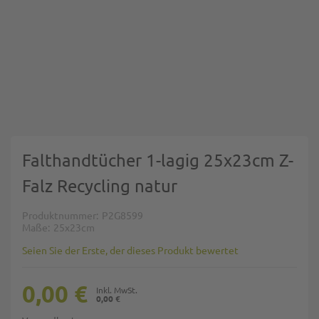
Zum Anfang der Bildgalerie springen
Falthandtücher 1-lagig 25x23cm Z-
Falz Recycling natur
Produktnummer
P2G8599
Maße
25x23cm
Seien Sie der Erste, der dieses Produkt bewertet
0,00 €
0,00 €