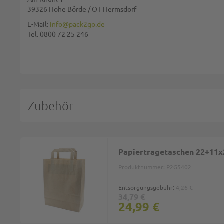
39326 Hohe Börde / OT Hermsdorf
Diese Seite wird von reCAPTCHA gesichert, Google
Datenschutzbestim
E-Mail:
info@pack2go.de
Tel. 0800 72 25 246
BEWERTUNG ABSCHICKEN
Zubehör
Papiertragetaschen 22+11x2
Produktnummer:
P2G5402
Entsorgungsgebühr:
4,26 €
34,79 €
24,99 €