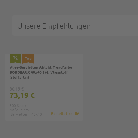
Unsere Empfehlungen
Top
Vlies-Servietten Airlaid, Trendfarbe
BORDEAUX 40x40 1/4, Vliesstoff
(stoffartig)
86,19 €
73,19 €
300 Stück
Maße in cm
Bestellartikel
(Servietten): 40x40