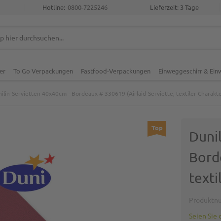
Hotline:
0800-7225246
Lieferzeit: 3 Tage
er
To Go Verpackungen
Fastfood-Verpackungen
Einweggeschirr & Ei
ilin-Servietten 40x40cm - Bordeaux # 330619 (Airlaid-Serviette, textiler Charakte
Top
Duni
Bord
texti
Produktn
Seien Sie 