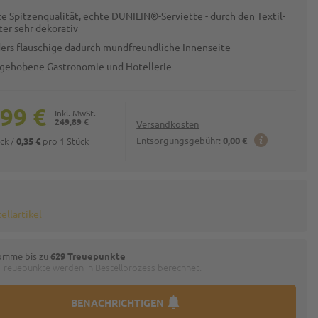
te Spitzenqualität, echte DUNILIN®-Serviette - durch den Textil-
ter sehr dekorativ
ers flauschige dadurch mundfreundliche Innenseite
e gehobene Gastronomie und Hotellerie
,99 €
249,89 €
Versandkosten
ück
/
pro 1 Stück
Entsorgungsgebühr:
0,00 €
0,35 €
ellartikel
omme bis zu
629 Treuepunkte
 Treuepunkte werden in Bestellprozess berechnet.
BENACHRICHTIGEN