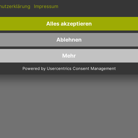
- BORDEAUX # 330619 (AIRLAID-SERVIETTE, TEXTILER