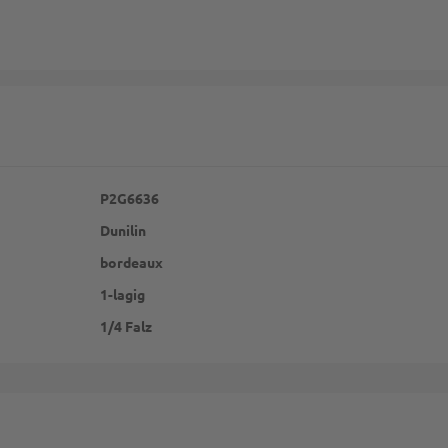
P2G6636
Dunilin
bordeaux
1-lagig
1/4 Falz