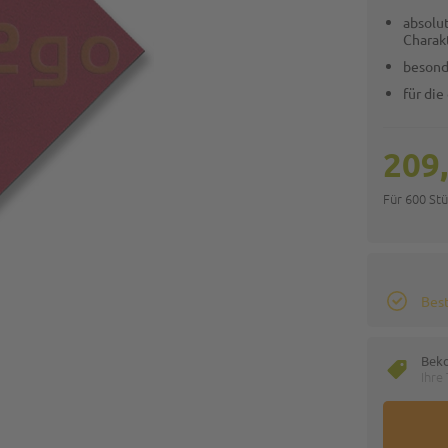
absolu
Charak
besond
für di
209
Für 600 St
Best
Bek
Ihre