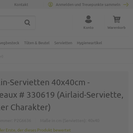
Kontakt
Anmelden und Treuepunkte sammeln
SUCHE
Suche schließen
Konto
Warenkorb
Minicart
nwegbesteck
Tüten & Beutel
Servietten
Hygieneartikel
r)
lin-Servietten 40x40cm -
eaux # 330619 (Airlaid-Serviette,
ler Charakter)
ummer
P2G6636
Maße in cm (Servietten)
40x40
der Erste, der dieses Produkt bewertet