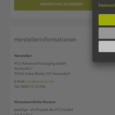
BEWERTUNG SCHREIBEN
SIE BEWERTEN:
DUNILIN-SERVIETTEN 40X40CM 
Deine Bewertung:
1 star
2 stars
3 stars
4 stars
5 stars
Machen Sie Ihre Bewertung
Herstellerinformationen
Name:
Hersteller:
PCG Advanced Packaging GmbH
Zusammenfassung:
Am Knühl 1
39326 Hohe Börde / OT Hermsdorf
E-Mail:
info@pack2go.de
Tel. 0800 72 25 246
Bewertung:
Verantwortliche Person:
pack2go - ein Projekt der PCG GmbH
Am Knühl 1