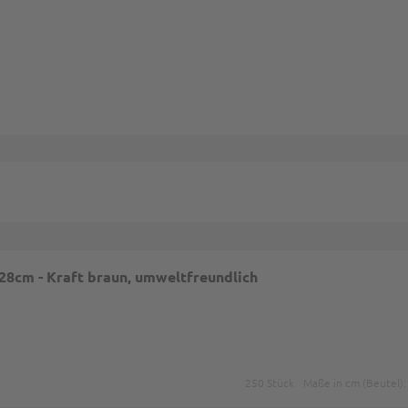
mungen
und
Nutzungsbedingungen
gelten.
8cm - Kraft braun, umweltfreundlich
250 Stück
Maße in cm (Beutel)