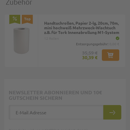
Zubehör
Top
Handtuchrollen, Papier 2-lg, 20cm, 70m,
mini hochweiß Mehrzweck-Wischtuch
z.B. für Tork Innenabrollung M1-System
12 Rollen
Entsorgungsgebühr:
0,00 €
35,59 €
30,39 €
NEWSLETTER ABONNIEREN UND 10€
GUTSCHEIN SICHERN
E-Mail Adresse
ABONNIE
Diese Seite wird von reCAPTCHA gesichert, Google