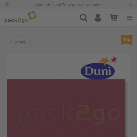
Anmelden und Treuepunkte sammeln
Zur Startseite
Suche
Konto
Warenkorb
Minicart
Zum Ende der Bildgalerie springen
Top
Zurück