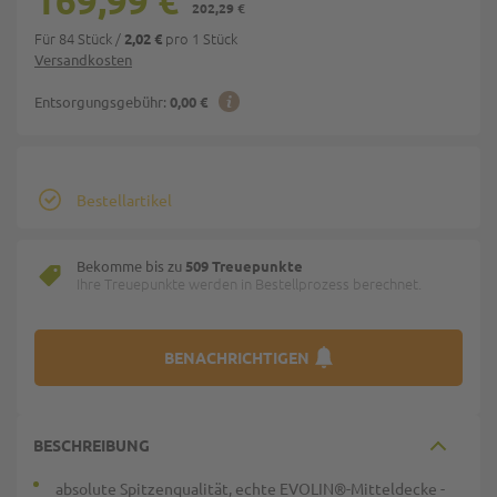
169,99 €
202,29 €
Für 84 Stück
/
pro 1 Stück
2,02 €
Versandkosten
Entsorgungsgebühr:
0,00 €
Bestellartikel
Bekomme bis zu
509 Treuepunkte
Ihre Treuepunkte werden in Bestellprozess berechnet.
BENACHRICHTIGEN
BESCHREIBUNG
absolute Spitzenqualität, echte EVOLIN®-Mitteldecke -