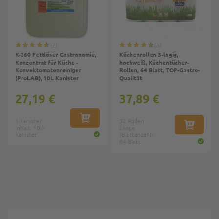
2
3
K-260 Fettlöser Gastronomie,
Küchenrollen 3-lagig,
Konzentrat für Küche -
hochweiß, Küchentücher-
Konvektomatenreiniger
Rollen, 64 Blatt, TOP-Gastro-
(ProLAB), 10L Kanister
Qualität
27,19 €
37,89 €
1 Kanister
IN DEN WARENKORB
32 Rollen
Inhalt: 10L-
Länge
IN DEN W
Kanister
(Blattanzahl):
64 Blatt