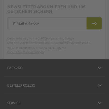
NEWSLETTER ABONNIEREN UND 10€
GUTSCHEIN SICHERN
E-Mail Adresse
ABONNIE
Diese Seite wird von reCAPTCHA gesichert, Google
Datenschutzbestimmungen
und
Nutzungsbedingungen
gelten.
Weitere Informationen finden Sie in unseren
Datenschutzbestimmungen
.
PACK2GO
BESTELLPROZESS
SERVICE