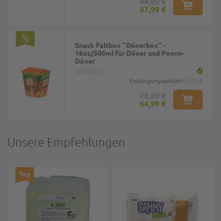
44,89 €
37,99 €
Snack Faltbox "Dönerbox" -
16oz/500ml für Döner und Pomm-
Döner
500 Stück
Entsorgungsgebühr:
3,22 €
78,29 €
64,99 €
Unsere Empfehlungen
Top