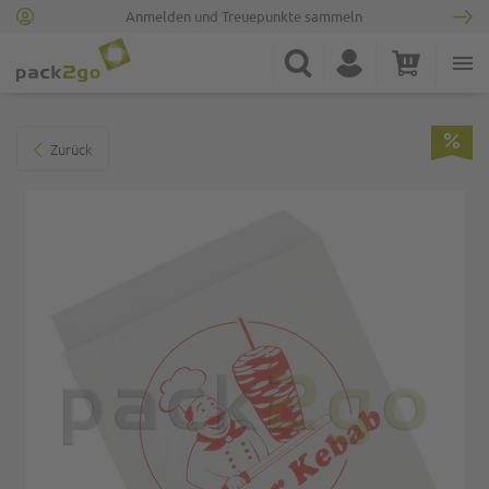
Anmelden und Treuepunkte sammeln
Zur Startseite
Suche
Konto
Warenkorb
Minicart
Zum Ende der Bildgalerie springen
Zurück