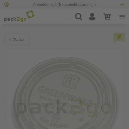
Anmelden und Treuepunkte sammeln
Zur Startseite
Suche
Konto
Warenkorb
Minicart
Zum Ende der Bildgalerie springen
Zurück