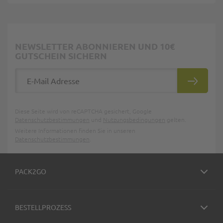
NEWSLETTER ABONNIEREN UND 10€
GUTSCHEIN SICHERN
E-Mail Adresse
ABONNIE
Diese Seite wird von reCAPTCHA gesichert, Google
Datenschutzbestimmungen
und
Nutzungsbedingungen
gelten.
Weitere Informationen finden Sie in unseren
Datenschutzbestimmungen
.
PACK2GO
BESTELLPROZESS