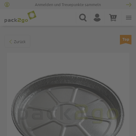
Anmelden und Treuepunkte sammeln
Zur Startseite
Suche
Konto
Warenkorb
Minicart
Zum Ende der Bildgalerie springen
Top
Zurück