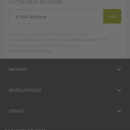
GUTSCHEIN SICHERN
E-Mail Adresse
ABONNIE
Diese Seite wird von reCAPTCHA gesichert, Google
Datenschutzbestimmungen
und
Nutzungsbedingungen
gelten.
Weitere Informationen finden Sie in unseren
Datenschutzbestimmungen
.
PACK2GO
BESTELLPROZESS
SERVICE