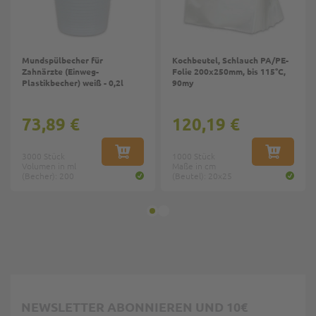
Mundspülbecher für
Kochbeutel, Schlauch PA/PE-
Zahnärzte (Einweg-
Folie 200x250mm, bis 115°C,
Plastikbecher) weiß - 0,2l
90my
73,89 €
120,19 €
3000 Stück
IN DEN WARENKORB
1000 Stück
IN DEN W
Volumen in ml
Maße in cm
(Becher): 200
(Beutel): 20x25
NEWSLETTER ABONNIEREN UND 10€