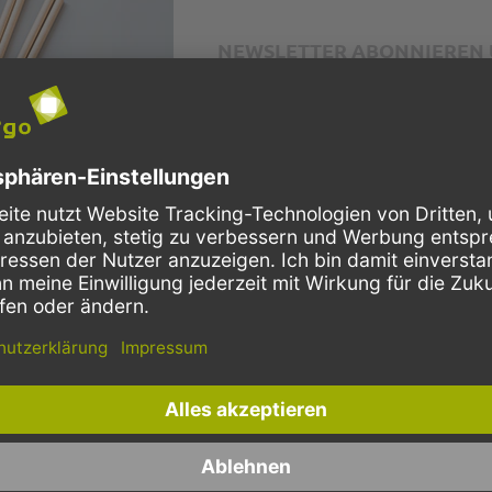
NEWSLETTER ABONNIEREN U
E-Mail Adresse
Diese Seite wird von reCAPTCHA gesichert, G
Weitere Informationen finden Sie in unseren
erung
Kostenloser Versand
Bio