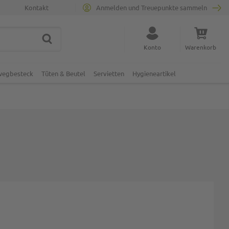
Kontakt
Anmelden und Treuepunkte sammeln
SUCHE
Suche schließen
Konto
Warenkorb
Minicart
nwegbesteck
Tüten & Beutel
Servietten
Hygieneartikel