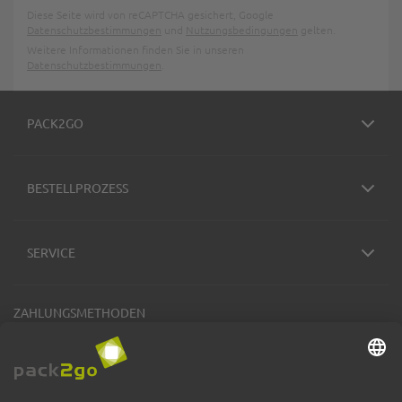
Diese Seite wird von reCAPTCHA gesichert, Google
Datenschutzbestimmungen
und
Nutzungsbedingungen
gelten.
Weitere Informationen finden Sie in unseren
Datenschutzbestimmungen
.
PACK2GO
BESTELLPROZESS
SERVICE
ZAHLUNGSMETHODEN