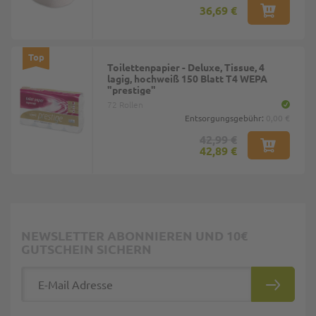
36,69 €
Top
Toilettenpapier - Deluxe, Tissue, 4
lagig, hochweiß 150 Blatt T4 WEPA
"prestige"
72 Rollen
Entsorgungsgebühr:
0,00 €
42,99 €
42,89 €
NEWSLETTER ABONNIEREN UND 10€
GUTSCHEIN SICHERN
E-Mail Adresse
ABONNIE