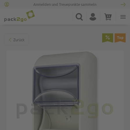
Anmelden und Treuepunkte sammeln
Zur Startseite
Suche
Konto
Warenkorb
Minicart
Zum Ende der Bildgalerie springen
Top
Zurück